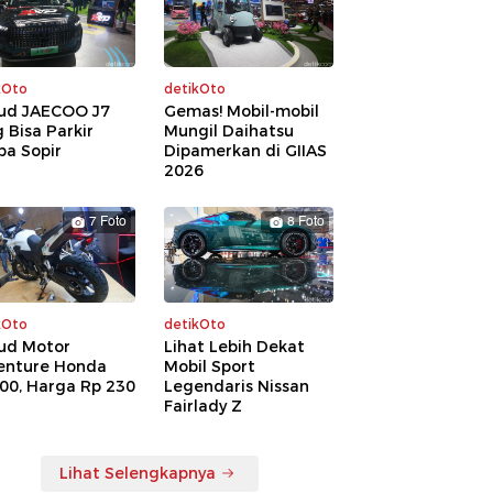
kOto
detikOto
ud JAECOO J7
Gemas! Mobil-mobil
 Bisa Parkir
Mungil Daihatsu
pa Sopir
Dipamerkan di GIIAS
2026
7 Foto
8 Foto
kOto
detikOto
ud Motor
Lihat Lebih Dekat
enture Honda
Mobil Sport
00, Harga Rp 230
Legendaris Nissan
a
Fairlady Z
Lihat Selengkapnya