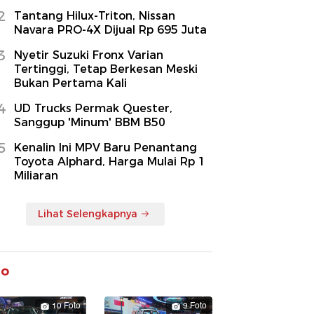
2
Tantang Hilux-Triton, Nissan
Navara PRO-4X Dijual Rp 695 Juta
3
Nyetir Suzuki Fronx Varian
Tertinggi, Tetap Berkesan Meski
Bukan Pertama Kali
4
UD Trucks Permak Quester,
Sanggup 'Minum' BBM B50
5
Kenalin Ini MPV Baru Penantang
Toyota Alphard, Harga Mulai Rp 1
Miliaran
Lihat Selengkapnya
to
10 Foto
9 Foto