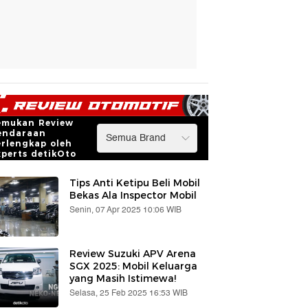
emukan Review
endaraan
erlengkap oleh
xperts detikOto
Tips Anti Ketipu Beli Mobil
Bekas Ala Inspector Mobil
Senin, 07 Apr 2025 10:06 WIB
Review Suzuki APV Arena
SGX 2025: Mobil Keluarga
yang Masih Istimewa!
Selasa, 25 Feb 2025 16:53 WIB