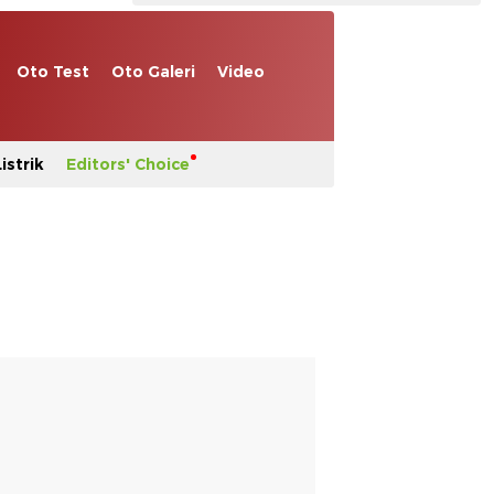
Oto Test
Oto Galeri
Video
istrik
Editors' Choice