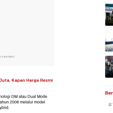
H CONTENT
Juta, Kapan Harga Resmi
Ber
ologi DM atau Dual Mode.
tahun 2008 melalui model
#
brid.