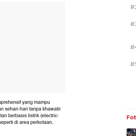
#
T
#
#
#
omprehensif yang mampu
sehari-hari tanpa khawatir
berbasis listrik (electric-
Fo
perti di area perkotaan,