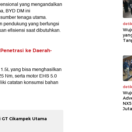
vensional yang mengandalkan
ma, BYD DM ini
i sumber tenaga utama.
n pendukung yang berfungsi
deti
an efisiensi saat dibutuhkan.
Wuj
yang
Tan
Penetrasi ke Daerah-
 1.5L yang bisa menghasilkan
125 Nm, serta motor EHS 5.0
liki catatan konsumsi bahan
deti
Wuj
Adv
NX5
Jut
 di GT Cikampek Utama