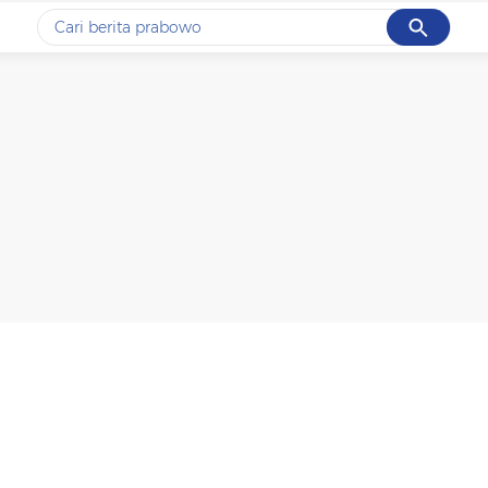
Cancel
Yang sedang ramai dicari
#1
gempa hari ini
#2
gempa
#3
prabowo
#4
iran
#5
demo
Promoted
Terakhir yang dicari
Loading...