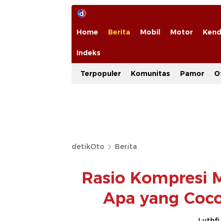
Home
Berita
Mobil
Motor
Kend
Indeks
Terpopuler
Komunitas
Pamor
O
detikOto
Berita
Rasio Kompresi M
Apa yang Coc
Luthfi