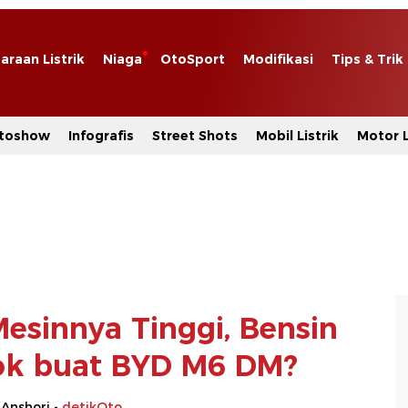
araan Listrik
Niaga
OtoSport
Modifikasi
Tips & Trik
toshow
Infografis
Street Shots
Mobil Listrik
Motor L
esinnya Tinggi, Bensin
ok buat BYD M6 DM?
 Anshori -
detikOto