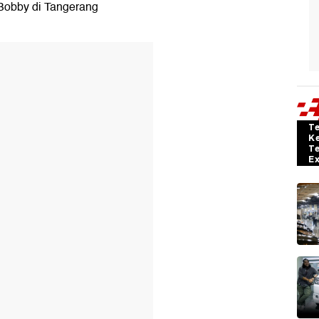
 Bobby di Tangerang
T
K
T
E