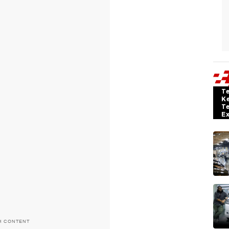
T
K
T
E
H CONTENT