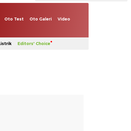
Oto Test
Oto Galeri
Video
istrik
Editors' Choice