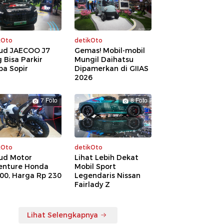
kOto
detikOto
ud JAECOO J7
Gemas! Mobil-mobil
 Bisa Parkir
Mungil Daihatsu
pa Sopir
Dipamerkan di GIIAS
2026
7 Foto
8 Foto
kOto
detikOto
ud Motor
Lihat Lebih Dekat
enture Honda
Mobil Sport
00, Harga Rp 230
Legendaris Nissan
a
Fairlady Z
Lihat Selengkapnya