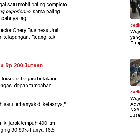
ai satu mobil paling complete
ing experience
, sama paling
mbahnya lagi.
deti
ector Chery Business Unit
Wuj
 kelapangan. Ruang kaki
yang
Tan
ga Rp 200 Jutaan
tersedia bagasi belakang
a bagasi depan tambahan
deti
Wuj
 satu terbanyak di kelasnya,"
Adv
NX5
Jut
miliki jarak tempuh 400 km
rging 30-80% hanya 16,5