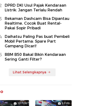
2
DPRD DKI Usul Pajak Kendaraan
Listrik: Jangan Terlalu Rendah
3
Rekaman Dashcam Bisa Dipantau
Realtime, Cocok Buat Rental-
Pakai Sopir Pribadi
4
Daihatsu Paling Pas buat Pembeli
Mobil Pertama: Spare Part
Gampang Dicari!
5
BBM B50 Bakal Bikin Kendaraan
Sering Ganti Filter?
Lihat Selengkapnya
to
10 Foto
9 Foto