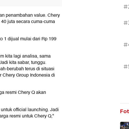
#
gan penambahan value. Chery
p 40 juta secara cuma-cuma
#
o 1 dijual mulai dari Rp 199
#
im kita lagi analisa, sama
Jadi kita sabar, tunggu.
#
h-berubah terus di situasi
tor Chery Group Indonesia di
a resmi Chery Q akan
untuk official launching. Jadi
Fo
 harga resmi untuk Chery Q,"