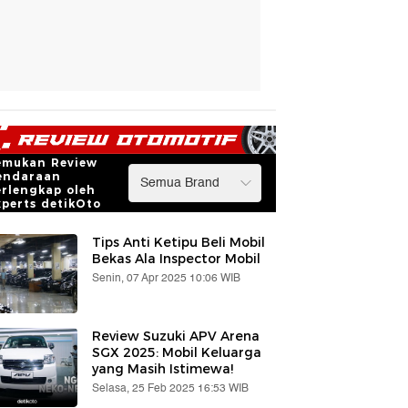
emukan Review
endaraan
erlengkap oleh
xperts detikOto
Tips Anti Ketipu Beli Mobil
Bekas Ala Inspector Mobil
Senin, 07 Apr 2025 10:06 WIB
Review Suzuki APV Arena
SGX 2025: Mobil Keluarga
yang Masih Istimewa!
Selasa, 25 Feb 2025 16:53 WIB