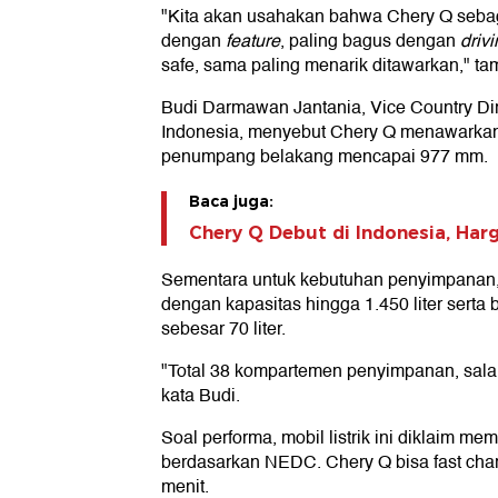
"Kita akan usahakan bahwa Chery Q sebag
dengan
feature
, paling bagus dengan
driv
safe, sama paling menarik ditawarkan," ta
Budi Darmawan Jantania, Vice Country Dir
Indonesia, menyebut Chery Q menawarkan
penumpang belakang mencapai 977 mm.
Baca juga:
Chery Q Debut di Indonesia, Har
Sementara untuk kebutuhan penyimpanan, 
dengan kapasitas hingga 1.450 liter sert
sebesar 70 liter.
"Total 38 kompartemen penyimpanan, salah
kata Budi.
Soal performa, mobil listrik ini diklaim me
berdasarkan NEDC. Chery Q bisa fast cha
menit.