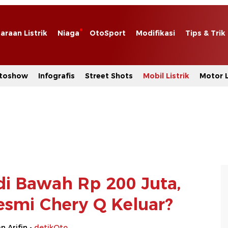
araan Listrik
Niaga
OtoSport
Modifikasi
Tips & Trik
toshow
Infografis
Street Shots
Mobil Listrik
Motor L
i Bawah Rp 200 Juta,
smi Chery Q Keluar?
 Arifin -
detikOto