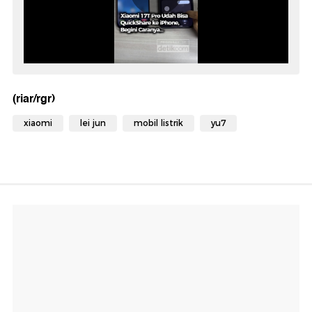
(riar/rgr)
xiaomi
lei jun
mobil listrik
yu7