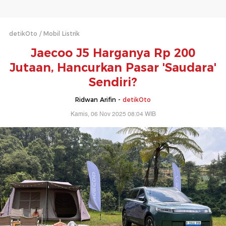
detikOto
Mobil Listrik
Jaecoo J5 Harganya Rp 200
Jutaan, Hancurkan Pasar 'Saudara'
Sendiri?
Ridwan Arifin -
detikOto
Kamis, 06 Nov 2025 08:04 WIB