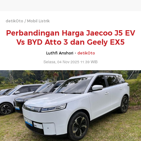
detikOto
Mobil Listrik
Perbandingan Harga Jaecoo J5 EV
Vs BYD Atto 3 dan Geely EX5
Luthfi Anshori -
detikOto
Selasa, 04 Nov 2025 11:39 WIB