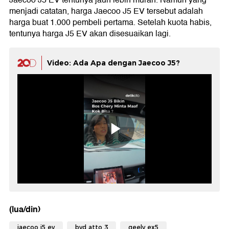
Jaecoo J5 EV tentunya jauh lebih murah. Namun yang
menjadi catatan, harga Jaecoo J5 EV tersebut adalah
harga buat 1.000 pembeli pertama. Setelah kuota habis,
tentunya harga J5 EV akan disesuaikan lagi.
Video: Ada Apa dengan Jaecoo J5?
(lua/din)
jaecoo j5 ev
byd atto 3
geely ex5