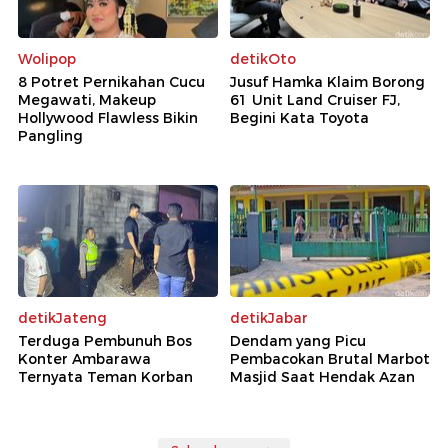
Wolipop
detikOto
8 Potret Pernikahan Cucu
Jusuf Hamka Klaim Borong
Megawati, Makeup
61 Unit Land Cruiser FJ,
Hollywood Flawless Bikin
Begini Kata Toyota
Pangling
detikJateng
detikJabar
Terduga Pembunuh Bos
Dendam yang Picu
Konter Ambarawa
Pembacokan Brutal Marbot
Ternyata Teman Korban
Masjid Saat Hendak Azan