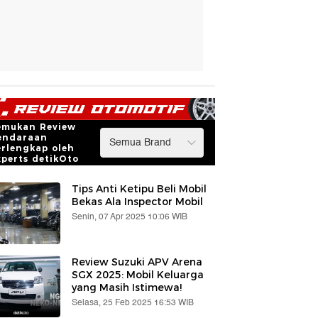
emukan Review
endaraan
erlengkap oleh
xperts detikOto
Tips Anti Ketipu Beli Mobil
Bekas Ala Inspector Mobil
Senin, 07 Apr 2025 10:06 WIB
Review Suzuki APV Arena
SGX 2025: Mobil Keluarga
yang Masih Istimewa!
Selasa, 25 Feb 2025 16:53 WIB