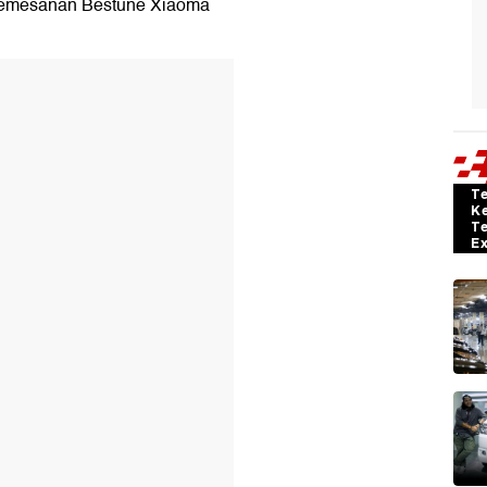
 pemesanan Bestune Xiaoma
T
K
T
E