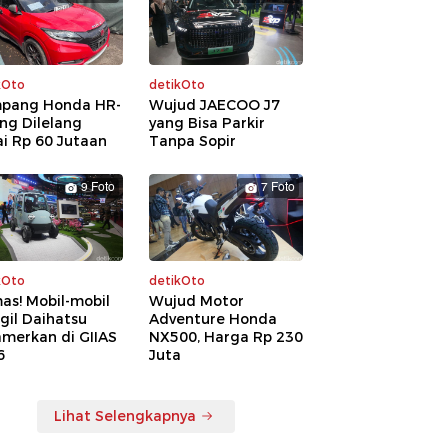
kOto
detikOto
pang Honda HR-
Wujud JAECOO J7
ng Dilelang
yang Bisa Parkir
i Rp 60 Jutaan
Tanpa Sopir
9 Foto
7 Foto
kOto
detikOto
as! Mobil-mobil
Wujud Motor
gil Daihatsu
Adventure Honda
amerkan di GIIAS
NX500, Harga Rp 230
6
Juta
Lihat Selengkapnya