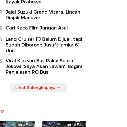
Kayak Prabowo
2
Jajal Suzuki Grand Vitara, Lincah
Diajak Manuver
3
Cari Kaca Film Jangan Asal
4
Land Cruiser FJ Belum Dijual, tapi
Sudah Diborong Jusuf Hamka 61
Unit
5
Viral Klakson Bus Pakai Suara
Jokowi 'Saya Akan Lawan', Begini
Penjelasan PO Bus
Lihat Selengkapnya
to
3 Foto
10 Foto