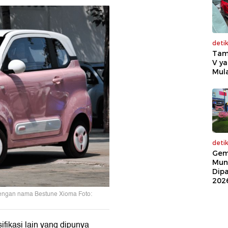
deti
Tam
V ya
Mula
deti
Gem
Mun
Dip
202
 dengan nama Bestune Xioma Foto:
ifikasi lain yang dipunya