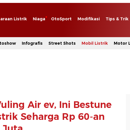
araan Listrik
Niaga
OtoSport
Modifikasi
Tips & Trik
toshow
Infografis
Street Shots
Mobil Listrik
Motor L
ling Air ev, Ini Bestune
strik Seharga Rp 60-an
Juta