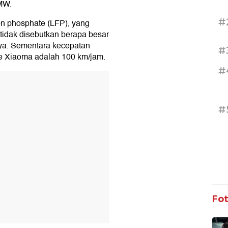
GMW.
#
ron phosphate (LFP), yang
 tidak disebutkan berapa besar
nya. Sementara kecepatan
#
e Xiaoma adalah 100 km/jam.
#
T
#
Fo