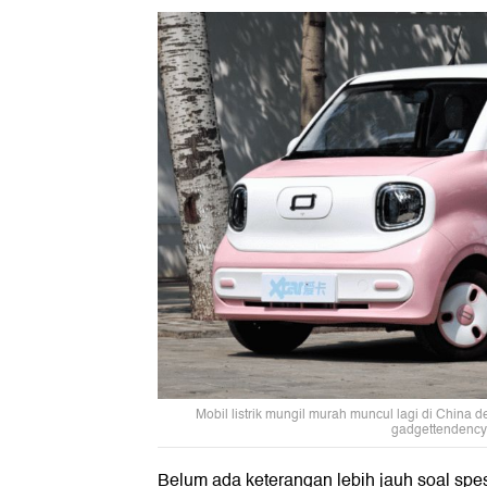
Mobil listrik mungil murah muncul lagi di China
gadgettendency
Belum ada keterangan lebih jauh soal spes