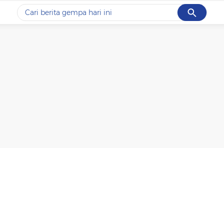
Cancel
Yang sedang ramai dicari
#1
data live draw sgp
#2
piala presiden 2026
#3
prabowo
#4
iran
#5
gempa hari ini
Promoted
Terakhir yang dicari
Loading...