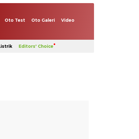
Oto Test
Oto Galeri
Video
istrik
Editors' Choice