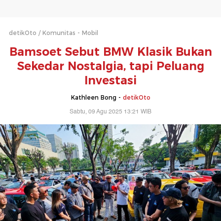
detikOto
Komunitas - Mobil
Bamsoet Sebut BMW Klasik Bukan
Sekedar Nostalgia, tapi Peluang
Investasi
Kathleen Bong -
detikOto
Sabtu, 09 Agu 2025 13:21 WIB