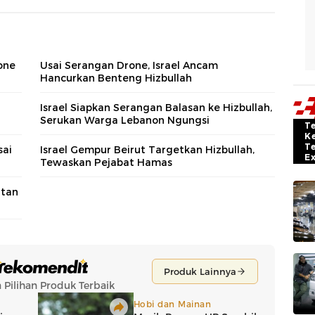
one
Usai Serangan Drone, Israel Ancam
Hancurkan Benteng Hizbullah
Israel Siapkan Serangan Balasan ke Hizbullah,
Serukan Warga Lebanon Ngungsi
T
K
T
sai
Israel Gempur Beirut Targetkan Hizbullah,
E
Tewaskan Pejabat Hamas
atan