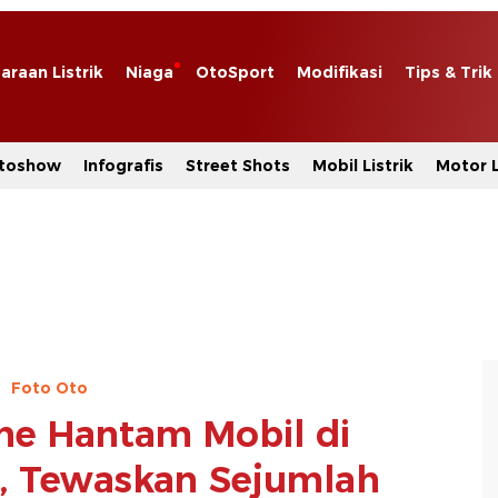
araan Listrik
Niaga
OtoSport
Modifikasi
Tips & Trik
toshow
Infografis
Street Shots
Mobil Listrik
Motor L
Foto Oto
ne Hantam Mobil di
t, Tewaskan Sejumlah