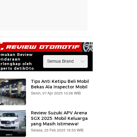
emukan Review
endaraan
erlengkap oleh
xperts detikOto
Tips Anti Ketipu Beli Mobil
Bekas Ala Inspector Mobil
Senin, 07 Apr 2025 10:06 WIB
Review Suzuki APV Arena
SGX 2025: Mobil Keluarga
yang Masih Istimewa!
Selasa, 25 Feb 2025 16:53 WIB