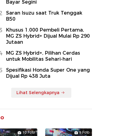
Bayar Segini
2
Saran Isuzu saat Truk Tenggak
B50
3
Khusus 1.000 Pembeli Pertama,
MG ZS Hybrid+ Dijual Mulai Rp 290
Jutaan
4
MG ZS Hybrid+, Pilihan Cerdas
untuk Mobilitas Sehari-hari
5
Spesifikasi Honda Super One yang
Dijual Rp 438 Juta
Lihat Selengkapnya
to
10 Foto
9 Foto