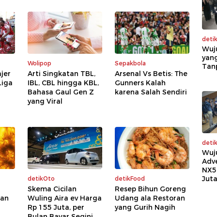
deti
Wuj
yang
Wolipop
Sepakbola
Tan
jer
Arti Singkatan TBL,
Arsenal Vs Betis: The
Liga
IBL, CBL hingga KBL,
Gunners Kalah
Bahasa Gaul Gen Z
karena Salah Sendiri
yang Viral
deti
Wuj
Adv
NX5
Jut
detikOto
detikFood
Skema Cicilan
Resep Bihun Goreng
kan
Wuling Aira ev Harga
Udang ala Restoran
Rp 155 Juta, per
yang Gurih Nagih
Bulan Bayar Segini