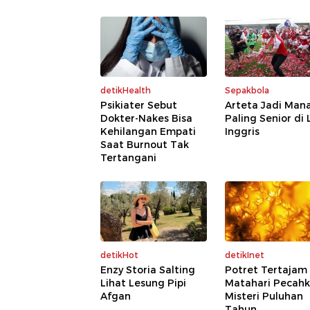
detikHealth
Sepakbola
Psikiater Sebut
Arteta Jadi Mana
Dokter-Nakes Bisa
Paling Senior di 
Kehilangan Empati
Inggris
Saat Burnout Tak
Tertangani
detikHot
detikInet
Enzy Storia Salting
Potret Tertajam
Lihat Lesung Pipi
Matahari Pecah
Afgan
Misteri Puluhan
Tahun