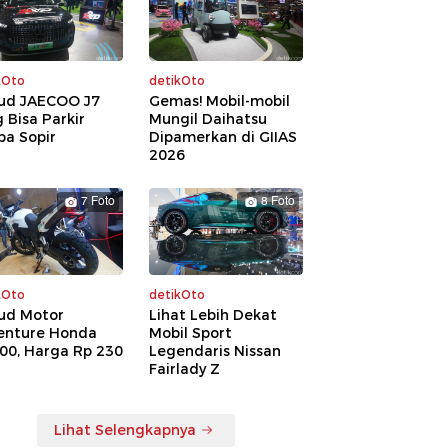
kOto
detikOto
ud JAECOO J7
Gemas! Mobil-mobil
 Bisa Parkir
Mungil Daihatsu
pa Sopir
Dipamerkan di GIIAS
2026
7 Foto
8 Foto
kOto
detikOto
ud Motor
Lihat Lebih Dekat
enture Honda
Mobil Sport
00, Harga Rp 230
Legendaris Nissan
a
Fairlady Z
Lihat Selengkapnya