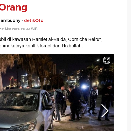
Orang
Pambudhy -
detikOto
 12 Mar 2026 20:33 WIB
il di kawasan Ramlet al-Baida, Corniche Beirut,
ngkatnya konflik Israel dan Hizbullah.