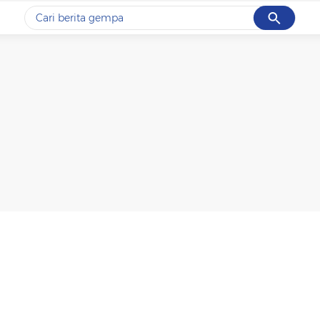
Cancel
Yang sedang ramai dicari
#1
gempa hari ini
#2
gempa
#3
iran
#4
demo
#5
prabowo
Promoted
Terakhir yang dicari
Loading...