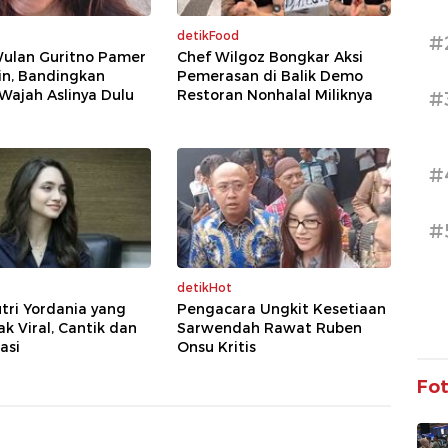
detikFood
#
Wulan Guritno Pamer
Chef Wilgoz Bongkar Aksi
in, Bandingkan
Pemerasan di Balik Demo
Wajah Aslinya Dulu
Restoran Nonhalal Miliknya
#
#
#
detikHot
tri Yordania yang
Pengacara Ungkit Kesetiaan
 Viral, Cantik dan
Sarwendah Rawat Ruben
asi
Onsu Kritis
Fo