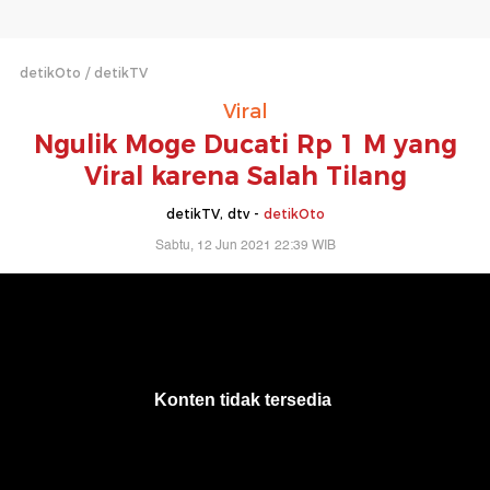
detikOto
detikTV
Viral
Ngulik Moge Ducati Rp 1 M yang
Viral karena Salah Tilang
detikTV, dtv -
detikOto
Sabtu, 12 Jun 2021 22:39 WIB