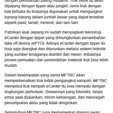
dengan pembaruan paling mutakhir. Truk listrik itu akan
dipajang dengan tipper atau jungkit. Jenis truk dengan
bak terbuka itu biasanya digunakan untuk mengangkut
barang-barang dalam jumlah besar yang dapat tersebar
seperti pasir, tanah, mineral, dan lain-lain.
Pabrikan asal Jepang ini sudah menyiapkan teknologi
eCanter dengan tipper yang dimungkinkan penambahan
take off device (ePTO). Artinya eCanter dengan tipper itu
bisa saja diangkat dan diturunkan melalui sistem hidrolik
yang sumber tenaganya diambil dari mesin. Imbasnya
proses pemuatan dan pemindahan material truk bisa lebih
mudah.
Dalam kesempatan yang sama MFTBC akan
memperkenalkan truk listrik pengangkut sampah. MFTBC
menyebut truk sampah eCanter itu bisa menyatu dengan
lingkungan perkotaan. Desainnya yang futuristis, tanpa
emisi saat dijalankan, minim kebisingan, dan mencegah
penumpukan debu yang tidak diinginkan.
Selanjutnya MFTBC juga memamerkan stasiun swap