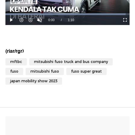
(riar/rgr)
mftbc
mitsubishi fuso truck and bus company
fuso
mitsubishi fuso
fuso super great
japan mobility show 2023