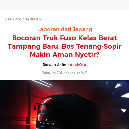
detikOto
detikOto
Laporan dari Jepang
Bocoran Truk Fuso Kelas Berat
Tampang Baru, Bos Tenang-Sopir
Makin Aman Nyetir?
Ridwan Arifin -
detikOto
Rabu, 25 Okt 2023 11:45 WIB