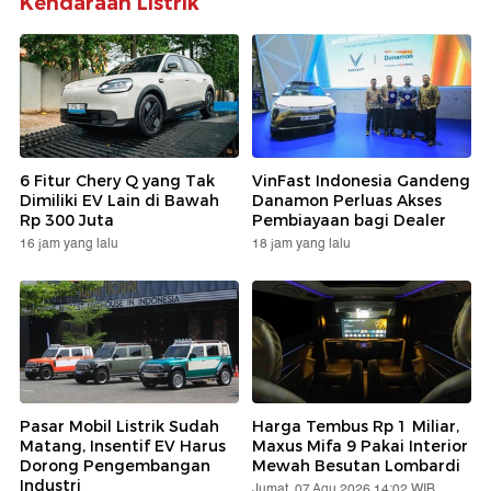
Kendaraan Listrik
6 Fitur Chery Q yang Tak
VinFast Indonesia Gandeng
Dimiliki EV Lain di Bawah
Danamon Perluas Akses
Rp 300 Juta
Pembiayaan bagi Dealer
16 jam yang lalu
18 jam yang lalu
Pasar Mobil Listrik Sudah
Harga Tembus Rp 1 Miliar,
Matang, Insentif EV Harus
Maxus Mifa 9 Pakai Interior
Dorong Pengembangan
Mewah Besutan Lombardi
Industri
Jumat, 07 Agu 2026 14:02 WIB