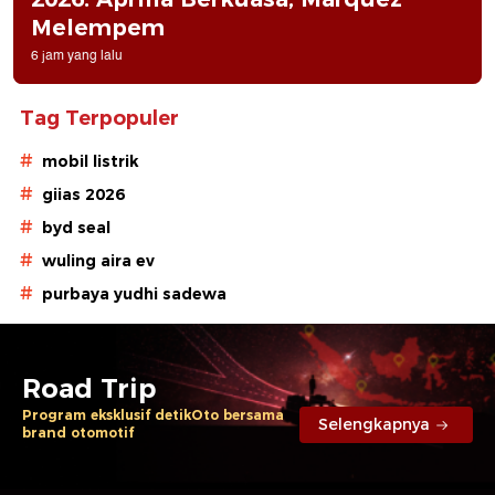
Melempem
6 jam yang lalu
Tag Terpopuler
#
mobil listrik
#
giias 2026
#
byd seal
#
wuling aira ev
#
purbaya yudhi sadewa
Road Trip
Program eksklusif detikOto bersama
Selengkapnya
brand otomotif