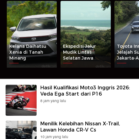
Kelana Daihatsu
Ekspedisi Jalur
Toyota In
Xenia di Tanah
Mudik Lintas
Jelajah S
Minang
Selatan Jawa
Jakarta-
Hasil Kualifikasi Moto3 Inggris 2026:
Veda Ega Start dari P16
8 jam yang lalu
Menilik Kelebihan Nissan X-Trail,
Lawan Honda CR-V Cs
10 jam yang lalu