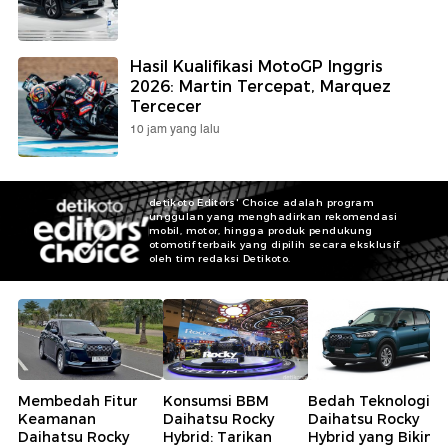
Hasil Kualifikasi MotoGP Inggris
2026: Martin Tercepat, Marquez
Tercecer
10 jam yang lalu
detikoto Editors' Choice adalah program
unggulan yang menghadirkan rekomendasi
mobil, motor, hingga produk pendukung
otomotif terbaik yang dipilih secara eksklusif
oleh tim redaksi Detikoto.
Membedah Fitur
Konsumsi BBM
Bedah Teknologi
Keamanan
Daihatsu Rocky
Daihatsu Rocky
Daihatsu Rocky
Hybrid: Tarikan
Hybrid yang Bikin