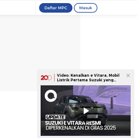
Daftar MPC
Masuk
Video: Kenalkan e Vitara, Mobil
Listrik Pertama Suzuki yang
Dijual Awal 2026