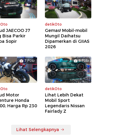
kOto
detikOto
ud JAECOO J7
Gemas! Mobil-mobil
 Bisa Parkir
Mungil Daihatsu
pa Sopir
Dipamerkan di GIIAS
2026
7 Foto
8 Foto
kOto
detikOto
ud Motor
Lihat Lebih Dekat
enture Honda
Mobil Sport
00, Harga Rp 230
Legendaris Nissan
a
Fairlady Z
Lihat Selengkapnya