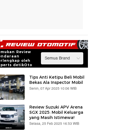
emukan Review
endaraan
erlengkap oleh
xperts detikOto
Tips Anti Ketipu Beli Mobil
Bekas Ala Inspector Mobil
Senin, 07 Apr 2025 10:06 WIB
Review Suzuki APV Arena
SGX 2025: Mobil Keluarga
yang Masih Istimewa!
Selasa, 25 Feb 2025 16:53 WIB