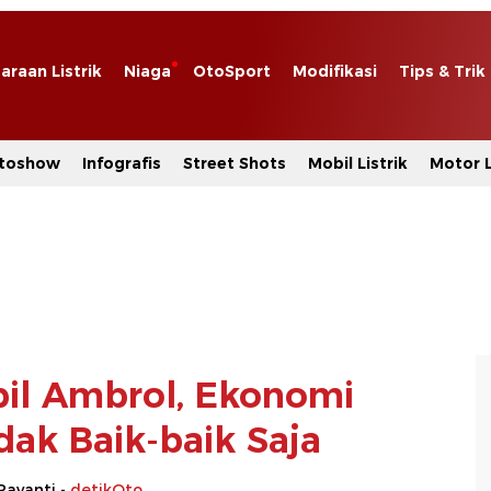
araan Listrik
Niaga
OtoSport
Modifikasi
Tips & Trik
toshow
Infografis
Street Shots
Mobil Listrik
Motor L
il Ambrol, Ekonomi
dak Baik-baik Saja
Rayanti -
detikOto