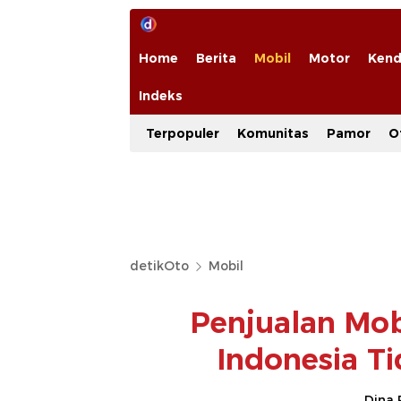
Home
Berita
Mobil
Motor
Kend
Indeks
Terpopuler
Komunitas
Pamor
O
detikOto
Mobil
Penjualan Mob
Indonesia Ti
Dina 