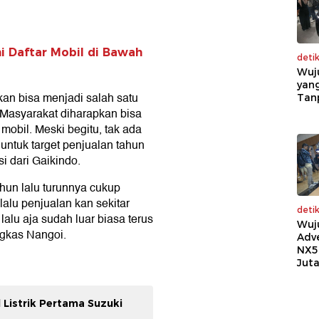
ni Daftar Mobil di Bawah
deti
Wuj
yang
n bisa menjadi salah satu
Tan
 Masyarakat diharapkan bisa
obil. Meski begitu, tak ada
 untuk target penjualan tahun
i dari Gaikindo.
tahun lalu turunnya cukup
lalu penjualan kan sekitar
deti
 lalu aja sudah luar biasa terus
Wuj
ungkas Nangoi.
Adv
NX5
Jut
l Listrik Pertama Suzuki