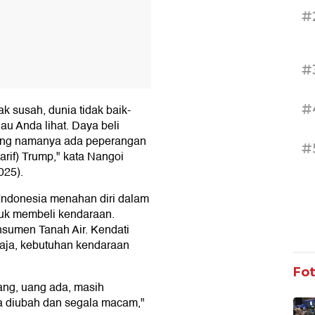
#
#
#
k susah, dunia tidak baik-
lau Anda lihat. Daya beli
yang namanya ada peperangan
#
arif) Trump," kata Nangoi
025).
Indonesia menahan diri dalam
uk membeli kendaraan.
nsumen Tanah Air. Kendati
saja, kebutuhan kendaraan
Fo
ng, uang ada, masih
sa diubah dan segala macam,"