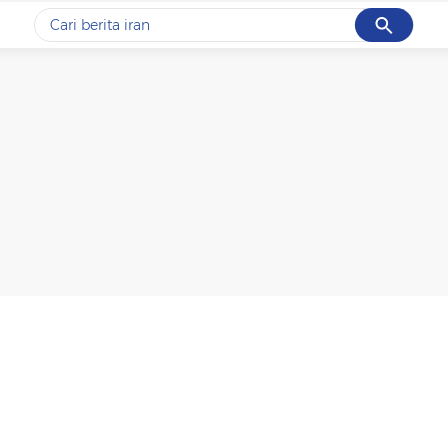
Cancel
Yang sedang ramai dicari
#1
gempa hari ini
#2
gempa
#3
prabowo
#4
iran
#5
demo
Promoted
Terakhir yang dicari
Loading...