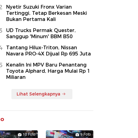
2
Nyetir Suzuki Fronx Varian
Tertinggi, Tetap Berkesan Meski
Bukan Pertama Kali
3
UD Trucks Permak Quester,
Sanggup 'Minum' BBM B50
4
Tantang Hilux-Triton, Nissan
Navara PRO-4X Dijual Rp 695 Juta
5
Kenalin Ini MPV Baru Penantang
Toyota Alphard, Harga Mulai Rp 1
Miliaran
Lihat Selengkapnya
to
10 Foto
9 Foto