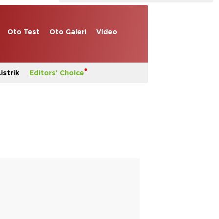
Oto Test
Oto Galeri
Video
istrik
Editors' Choice