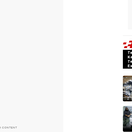
T
K
T
E
H CONTENT