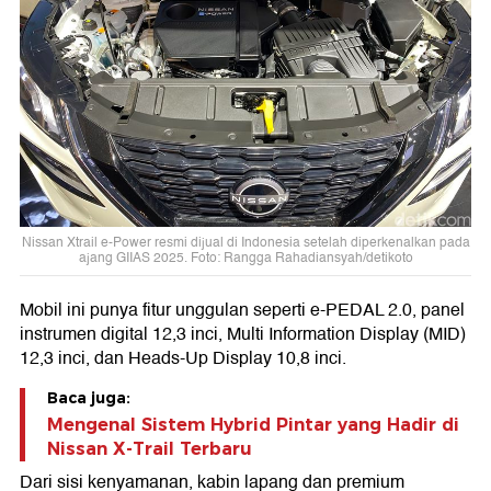
Nissan Xtrail e-Power resmi dijual di Indonesia setelah diperkenalkan pada
ajang GIIAS 2025. Foto: Rangga Rahadiansyah/detikoto
Mobil ini punya fitur unggulan seperti e-PEDAL 2.0, panel
instrumen digital 12,3 inci, Multi Information Display (MID)
12,3 inci, dan Heads-Up Display 10,8 inci.
Baca juga:
Mengenal Sistem Hybrid Pintar yang Hadir di
Nissan X-Trail Terbaru
Dari sisi kenyamanan, kabin lapang dan premium