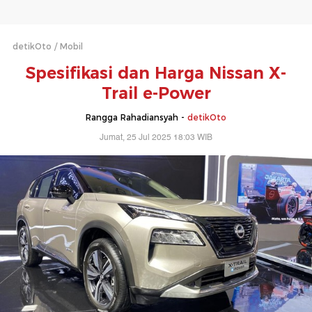
detikOto
Mobil
Spesifikasi dan Harga Nissan X-
Trail e-Power
Rangga Rahadiansyah -
detikOto
Jumat, 25 Jul 2025 18:03 WIB