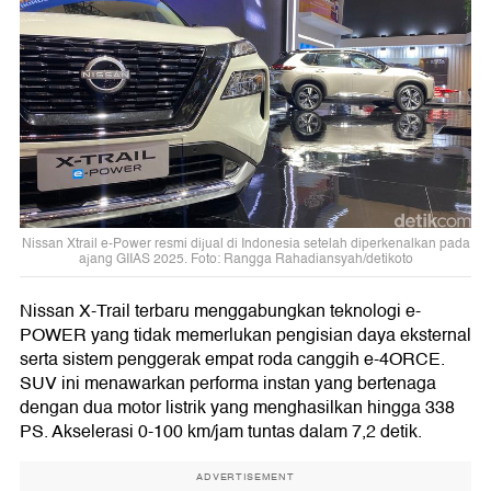
Nissan Xtrail e-Power resmi dijual di Indonesia setelah diperkenalkan pada
ajang GIIAS 2025. Foto: Rangga Rahadiansyah/detikoto
Nissan X-Trail terbaru menggabungkan teknologi e-
POWER yang tidak memerlukan pengisian daya eksternal
serta sistem penggerak empat roda canggih e-4ORCE.
SUV ini menawarkan performa instan yang bertenaga
dengan dua motor listrik yang menghasilkan hingga 338
PS. Akselerasi 0-100 km/jam tuntas dalam 7,2 detik.
ADVERTISEMENT