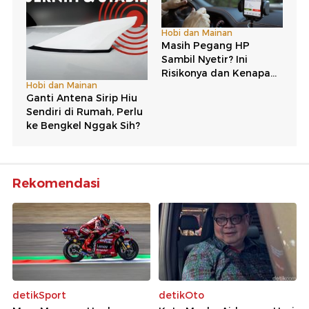
Rekomendasi
detikSport
detikOto