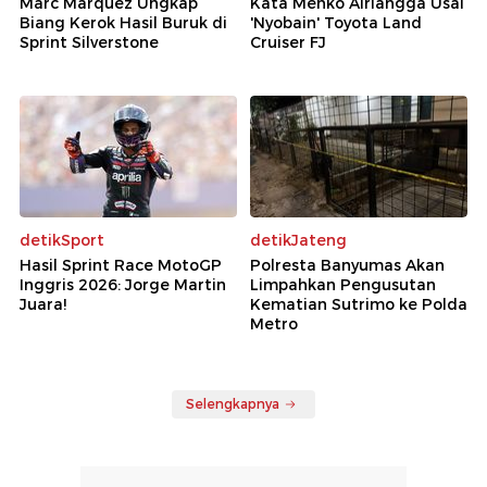
Marc Marquez Ungkap
Kata Menko Airlangga Usai
Biang Kerok Hasil Buruk di
'Nyobain' Toyota Land
Sprint Silverstone
Cruiser FJ
detikSport
detikJateng
Hasil Sprint Race MotoGP
Polresta Banyumas Akan
Inggris 2026: Jorge Martin
Limpahkan Pengusutan
Juara!
Kematian Sutrimo ke Polda
Metro
Selengkapnya