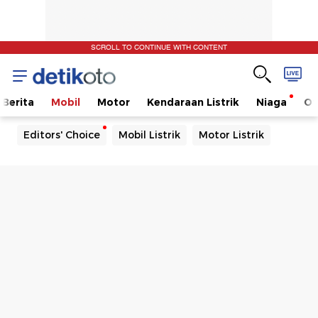
SCROLL TO CONTINUE WITH CONTENT
Berita
Mobil
Motor
Kendaraan Listrik
Niaga
Ot
Editors' Choice
Mobil Listrik
Motor Listrik