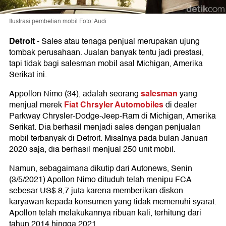
Ilustrasi pembelian mobil Foto: Audi
Detroit
-
Sales atau tenaga penjual merupakan ujung
tombak perusahaan. Jualan banyak tentu jadi prestasi,
tapi tidak bagi salesman mobil asal Michigan, Amerika
Serikat ini.
salesman
Appollon Nimo (34), adalah seorang
yang
Fiat Chrsyler Automobiles
menjual merek
di dealer
Parkway Chrysler-Dodge-Jeep-Ram di Michigan, Amerika
Serikat. Dia berhasil menjadi sales dengan penjualan
mobil terbanyak di Detroit. Misalnya pada bulan Januari
2020 saja, dia berhasil menjual 250 unit mobil.
Namun, sebagaimana dikutip dari Autonews, Senin
(3/5/2021) Apollon Nimo dituduh telah menipu FCA
sebesar US$ 8,7 juta karena memberikan diskon
karyawan kepada konsumen yang tidak memenuhi syarat.
Apollon telah melakukannya ribuan kali, terhitung dari
tahun 2014 hingga 2021.