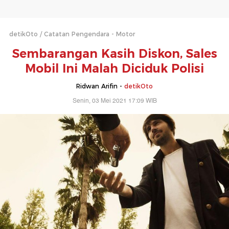
detikOto
Catatan Pengendara - Motor
Sembarangan Kasih Diskon, Sales
Mobil Ini Malah Diciduk Polisi
Ridwan Arifin -
detikOto
Senin, 03 Mei 2021 17:09 WIB