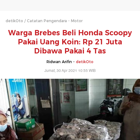
detikOto
Catatan Pengendara - Motor
Warga Brebes Beli Honda Scoopy
Pakai Uang Koin: Rp 21 Juta
Dibawa Pakai 4 Tas
Ridwan Arifin -
detikOto
Jumat, 30 Apr 2021 10:55 WIB