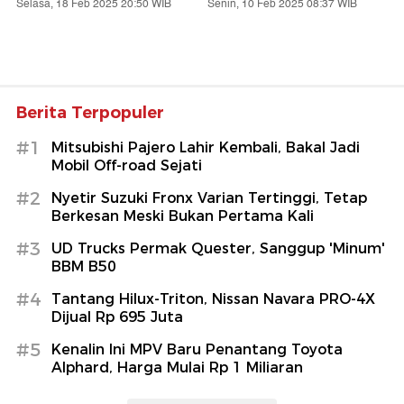
Selasa, 18 Feb 2025 20:50 WIB
Senin, 10 Feb 2025 08:37 WIB
Berita Terpopuler
#1
Mitsubishi Pajero Lahir Kembali, Bakal Jadi
Mobil Off-road Sejati
#2
Nyetir Suzuki Fronx Varian Tertinggi, Tetap
Berkesan Meski Bukan Pertama Kali
#3
UD Trucks Permak Quester, Sanggup 'Minum'
BBM B50
#4
Tantang Hilux-Triton, Nissan Navara PRO-4X
Dijual Rp 695 Juta
#5
Kenalin Ini MPV Baru Penantang Toyota
Alphard, Harga Mulai Rp 1 Miliaran