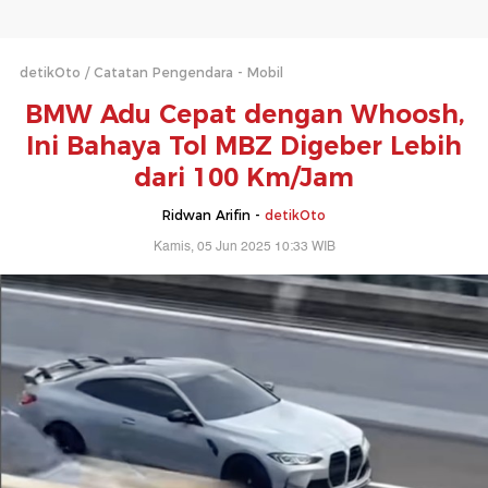
detikOto
Catatan Pengendara - Mobil
BMW Adu Cepat dengan Whoosh,
Ini Bahaya Tol MBZ Digeber Lebih
dari 100 Km/Jam
Ridwan Arifin -
detikOto
Kamis, 05 Jun 2025 10:33 WIB