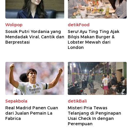
Wolipop
detikFood
Sosok Putri Yordania yang
Seru! Ayu Ting Ting Ajak
Mendadak Viral, Cantik dan
Bilqis Makan Burger &
Berprestasi
Lobster Mewah dari
London
Sepakbola
detikBali
Real Madrid Panen Cuan
Misteri Pria Tewas
dari Jualan Pemain La
Telanjang di Penginapan
Fabrica
Usai Check In dengan
Perempuan