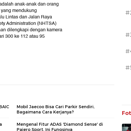
 adalah anak-anak dan orang
i yang mendukung
#
u Lintas dan Jalan Raya
fety Administration (NHTSA)
an dilengkapi dengan kamera
#
ari 300 ke 112 atau 95
#
#
 BAIC
Mobil Jaecoo Bisa Cari Parkir Sendiri,
Bagaimana Cara Kerjanya?
Fo
sa
Mengenal Fitur ADAS 'Diamond Sense' di
Pajero Sport, Ini Fungsinya