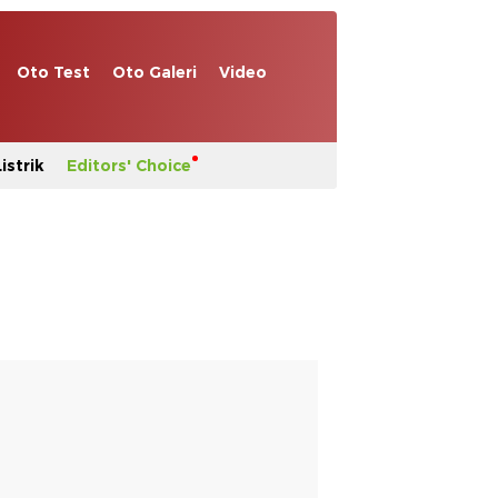
Oto Test
Oto Galeri
Video
istrik
Editors' Choice