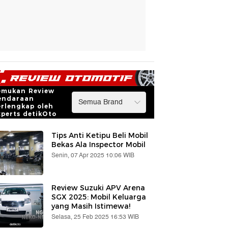
emukan Review
endaraan
erlengkap oleh
xperts detikOto
Tips Anti Ketipu Beli Mobil
Bekas Ala Inspector Mobil
Senin, 07 Apr 2025 10:06 WIB
Review Suzuki APV Arena
SGX 2025: Mobil Keluarga
yang Masih Istimewa!
Selasa, 25 Feb 2025 16:53 WIB