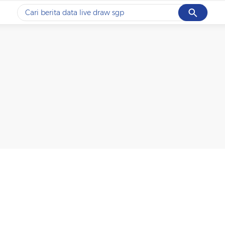
Cancel
Yang sedang ramai dicari
#1
data live draw sgp
#2
iran
#3
senjata
#4
prabowo
#5
gempa hari ini
Promoted
Terakhir yang dicari
Loading...