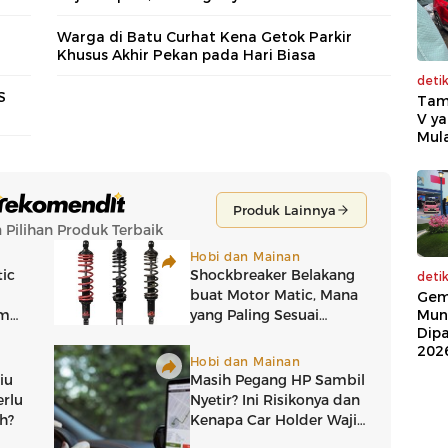
Warga di Batu Curhat Kena Getok Parkir
Khusus Akhir Pekan pada Hari Biasa
deti
S
Tam
V ya
Mula
deti
Gem
Mun
Dip
202