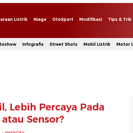
araan Listrik
Niaga
OtoSport
Modifikasi
Tips & Trik
toshow
Infografis
Street Shots
Mobil Listrik
Motor L
il, Lebih Percaya Pada
atau Sensor?
-
detikOto