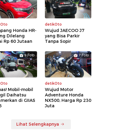
kOto
detikOto
pang Honda HR-
Wujud JAECOO J7
ng Dilelang
yang Bisa Parkir
i Rp 60 Jutaan
Tanpa Sopir
9 Foto
7 Foto
kOto
detikOto
as! Mobil-mobil
Wujud Motor
gil Daihatsu
Adventure Honda
amerkan di GIIAS
NX500, Harga Rp 230
6
Juta
Lihat Selengkapnya