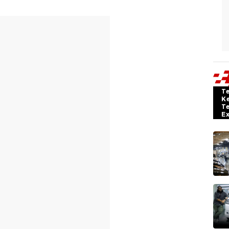
T
K
T
E