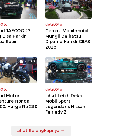
kOto
detikOto
ud JAECOO J7
Gemas! Mobil-mobil
 Bisa Parkir
Mungil Daihatsu
pa Sopir
Dipamerkan di GIIAS
2026
7 Foto
8 Foto
kOto
detikOto
ud Motor
Lihat Lebih Dekat
enture Honda
Mobil Sport
00, Harga Rp 230
Legendaris Nissan
a
Fairlady Z
Lihat Selengkapnya