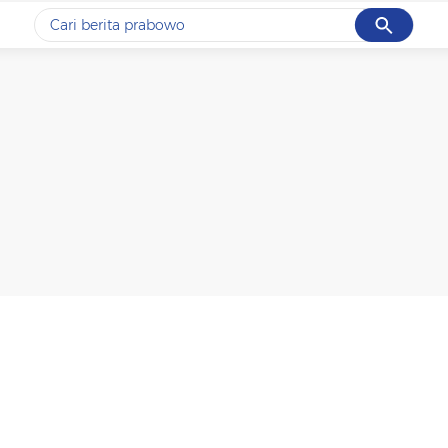
Cancel
Yang sedang ramai dicari
#1
gempa hari ini
#2
gempa
#3
prabowo
#4
iran
#5
demo
Promoted
Terakhir yang dicari
Loading...