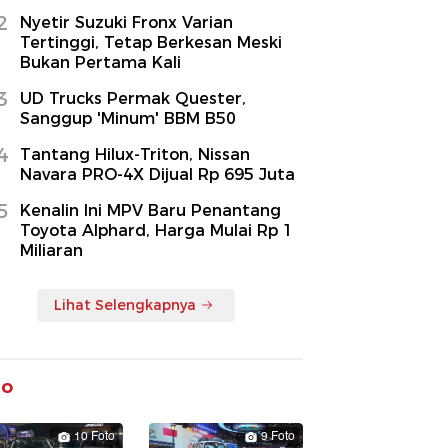
2
Nyetir Suzuki Fronx Varian
Tertinggi, Tetap Berkesan Meski
Bukan Pertama Kali
3
UD Trucks Permak Quester,
Sanggup 'Minum' BBM B50
4
Tantang Hilux-Triton, Nissan
Navara PRO-4X Dijual Rp 695 Juta
5
Kenalin Ini MPV Baru Penantang
Toyota Alphard, Harga Mulai Rp 1
Miliaran
Lihat Selengkapnya
to
10 Foto
9 Foto