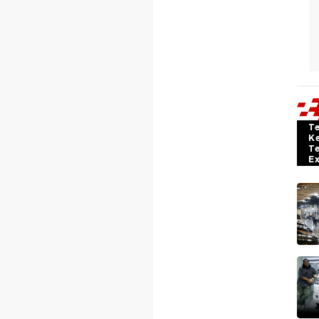
T
K
T
E