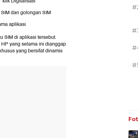
klik Digitalisasi
#
r SIM dan golongan SIM
ama aplikasi
#
 SIM di aplikasi tersebut.
i HP yang selama ini dianggap
#
 khusus yang bersifat dinamis
#
T
Fo