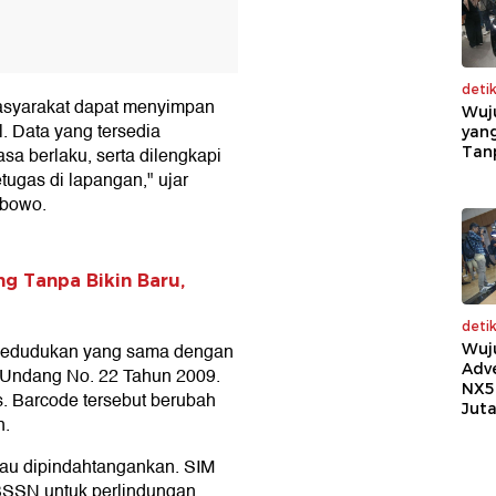
deti
 masyarakat dapat menyimpan
Wuj
. Data yang tersedia
yang
Tan
sa berlaku, serta dilengkapi
tugas di lapangan," ujar
ibowo.
ng Tanpa Bikin Baru,
deti
i kedudukan yang sama dengan
Wuj
Adv
g-Undang No. 22 Tahun 2009.
NX5
. Barcode tersebut berubah
Jut
n.
atau dipindahtangankan. SIM
i BSSN untuk perlindungan