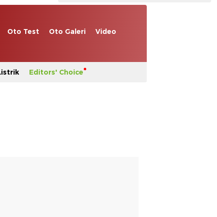
Oto Test
Oto Galeri
Video
istrik
Editors' Choice