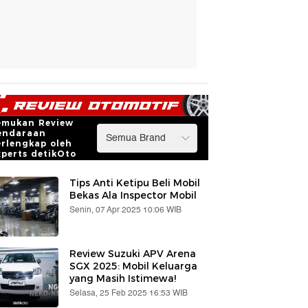
emukan Review
endaraan
erlengkap oleh
xperts detikOto
Tips Anti Ketipu Beli Mobil
Bekas Ala Inspector Mobil
Senin, 07 Apr 2025 10:06 WIB
Review Suzuki APV Arena
SGX 2025: Mobil Keluarga
yang Masih Istimewa!
Selasa, 25 Feb 2025 16:53 WIB