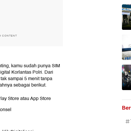
H CONTENT
enting, kamu sudah punya SIM
gital Korlantas Polri. Dari
 tak sampai 5 menit tanpa
ahnya sebagai berikut.
Play Store atau App Store
Ber
onsel
#