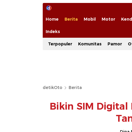
Home
Berita
Mobil
Motor
Kend
Indeks
Terpopuler
Komunitas
Pamor
O
detikOto
Berita
Bikin SIM Digita
Tan
Dina 