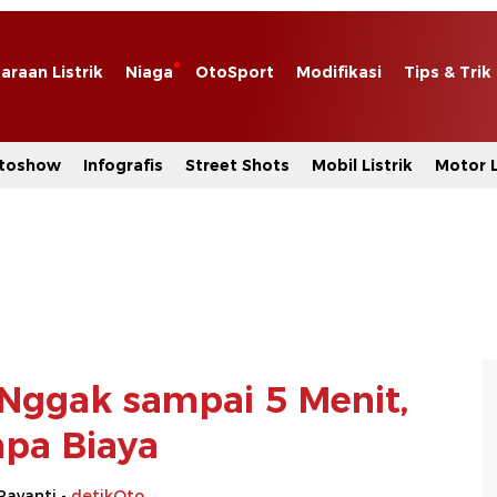
araan Listrik
Niaga
OtoSport
Modifikasi
Tips & Trik
toshow
Infografis
Street Shots
Mobil Listrik
Motor L
l Nggak sampai 5 Menit,
pa Biaya
Rayanti -
detikOto