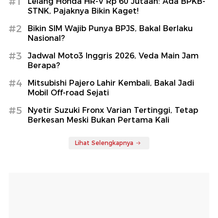
#1
Lelang Honda HR-V Rp 60 Jutaan: Ada BPKB-
STNK, Pajaknya Bikin Kaget!
#2
Bikin SIM Wajib Punya BPJS, Bakal Berlaku
Nasional?
#3
Jadwal Moto3 Inggris 2026, Veda Main Jam
Berapa?
#4
Mitsubishi Pajero Lahir Kembali, Bakal Jadi
Mobil Off-road Sejati
#5
Nyetir Suzuki Fronx Varian Tertinggi, Tetap
Berkesan Meski Bukan Pertama Kali
Lihat Selengkapnya