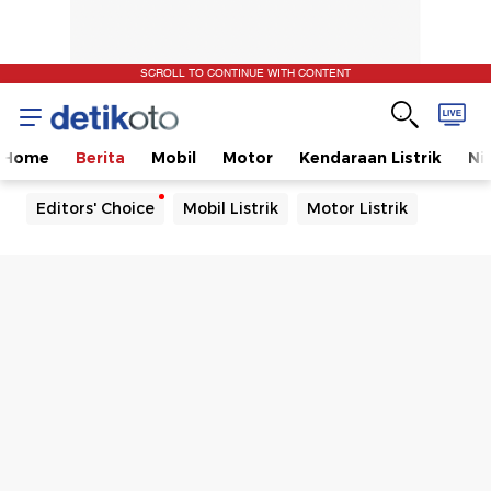
SCROLL TO CONTINUE WITH CONTENT
Home
Berita
Mobil
Motor
Kendaraan Listrik
Ni
Editors' Choice
Mobil Listrik
Motor Listrik