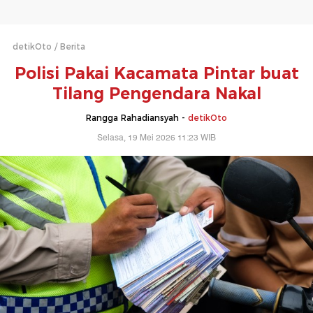
detikOto
Berita
Polisi Pakai Kacamata Pintar buat
Tilang Pengendara Nakal
Rangga Rahadiansyah -
detikOto
Selasa, 19 Mei 2026 11:23 WIB