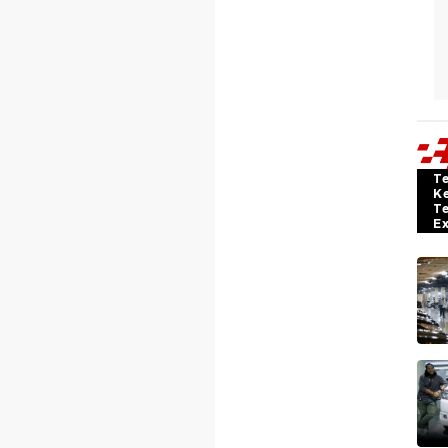
T
K
T
E