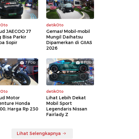
kOto
detikOto
ud JAECOO J7
Gemas! Mobil-mobil
 Bisa Parkir
Mungil Daihatsu
pa Sopir
Dipamerkan di GIIAS
2026
7 Foto
8 Foto
kOto
detikOto
ud Motor
Lihat Lebih Dekat
enture Honda
Mobil Sport
00, Harga Rp 230
Legendaris Nissan
a
Fairlady Z
Lihat Selengkapnya