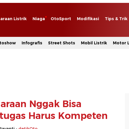
araan Listrik
Niaga
OtoSport
Modifikasi
Tips & Trik
toshow
Infografis
Street Shots
Mobil Listrik
Motor L
araan Nggak Bisa
tugas Harus Kompeten
Rayanti -
detikOto