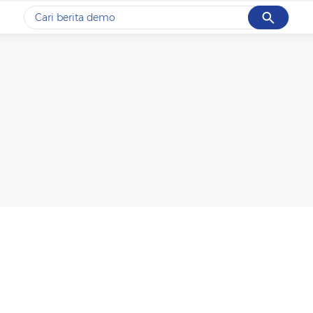
Cancel
Yang sedang ramai dicari
#1
gempa hari ini
#2
gempa
#3
iran
#4
demo
#5
prabowo
Promoted
Terakhir yang dicari
Loading...