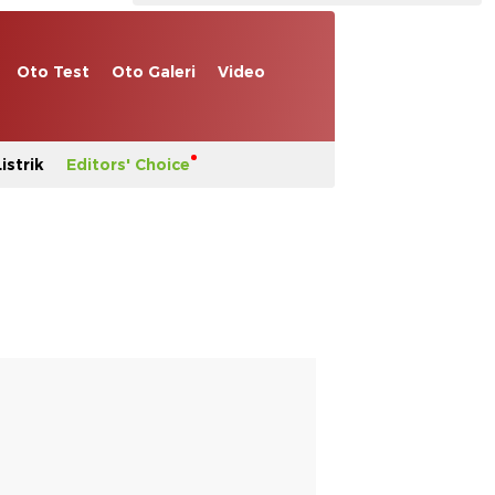
Oto Test
Oto Galeri
Video
istrik
Editors' Choice