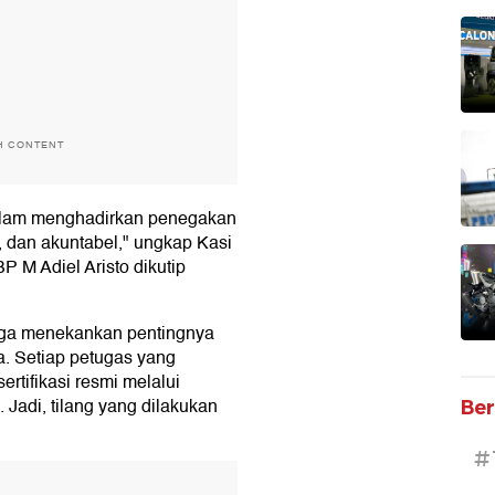
H CONTENT
 dalam menghadirkan penegakan
, dan akuntabel," ungkap Kasi
P M Adiel Aristo dikutip
 juga menekankan pentingnya
. Setiap petugas yang
ertifikasi resmi melalui
 Jadi, tilang yang dilakukan
Ber
#
T