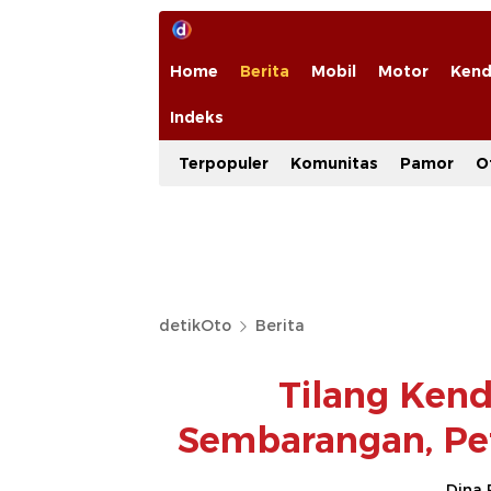
Home
Berita
Mobil
Motor
Kend
Indeks
Terpopuler
Komunitas
Pamor
O
detikOto
Berita
Tilang Kend
Sembarangan, Pe
Dina 