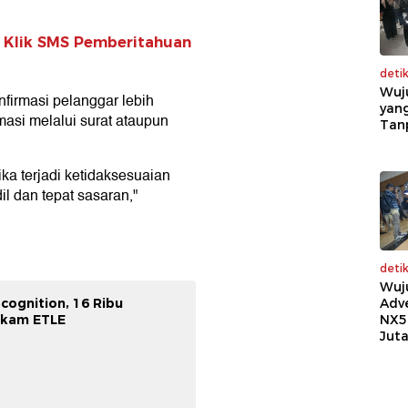
l Klik SMS Pemberitahuan
deti
Wuj
firmasi pelanggar lebih
yang
rmasi melalui surat ataupun
Tan
ka terjadi ketidaksesuaian
il dan tepat sasaran,"
deti
Wuj
Adv
cognition, 16 Ribu
NX5
ekam ETLE
Jut