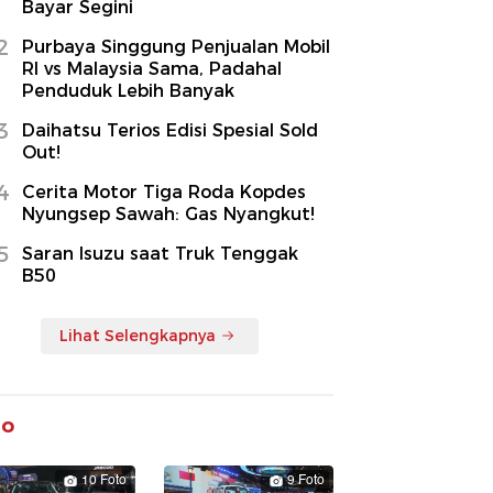
Bayar Segini
2
Purbaya Singgung Penjualan Mobil
RI vs Malaysia Sama, Padahal
Penduduk Lebih Banyak
3
Daihatsu Terios Edisi Spesial Sold
Out!
4
Cerita Motor Tiga Roda Kopdes
Nyungsep Sawah: Gas Nyangkut!
5
Saran Isuzu saat Truk Tenggak
B50
Lihat Selengkapnya
to
10 Foto
9 Foto