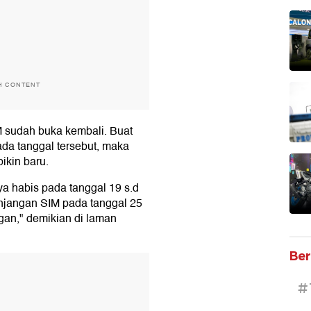
H CONTENT
IM sudah buka kembali. Buat
da tanggal tersebut, maka
ikin baru.
 habis pada tanggal 19 s.d
njangan SIM pada tanggal 25
an," demikian di laman
Ber
T
#