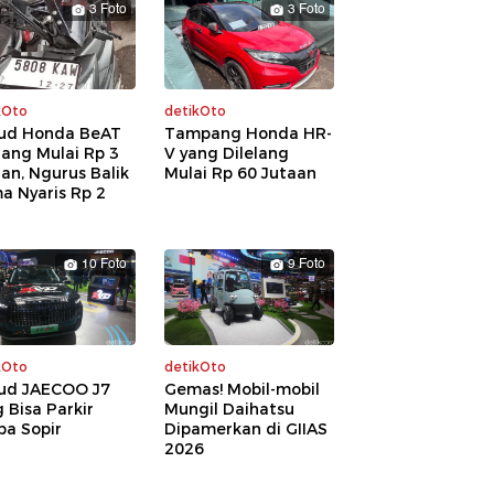
3 Foto
3 Foto
kOto
detikOto
ud Honda BeAT
Tampang Honda HR-
lang Mulai Rp 3
V yang Dilelang
an, Ngurus Balik
Mulai Rp 60 Jutaan
a Nyaris Rp 2
a
10 Foto
9 Foto
kOto
detikOto
ud JAECOO J7
Gemas! Mobil-mobil
 Bisa Parkir
Mungil Daihatsu
pa Sopir
Dipamerkan di GIIAS
2026