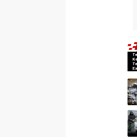
T
K
T
E