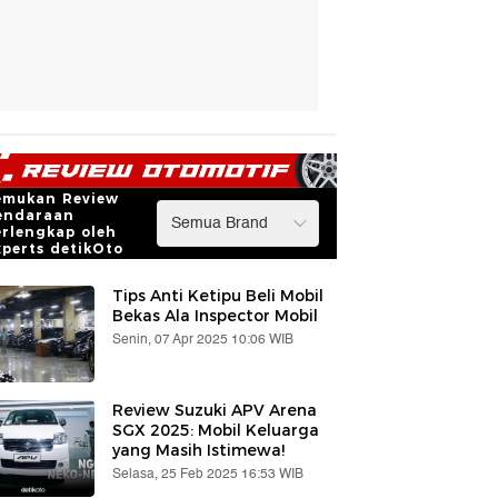
emukan Review
endaraan
erlengkap oleh
xperts detikOto
Tips Anti Ketipu Beli Mobil
Bekas Ala Inspector Mobil
Senin, 07 Apr 2025 10:06 WIB
Review Suzuki APV Arena
SGX 2025: Mobil Keluarga
yang Masih Istimewa!
Selasa, 25 Feb 2025 16:53 WIB