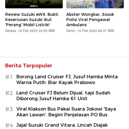
Review Suzuki eWX: Bukti
Abster Wongkar, Sosok
Keseriusan Suzuki Ikut
Polisi Viral Pengawal
'Perang' Mobil Listrik!
Ambulans
Selasa, 18 Feb 2025 20:50 WIB
Senin, 10 Feb 2025 08:37 WIB
Berita Terpopuler
#1
Borong Land Cruiser FJ, Jusuf Hamka Minta
Warna Putih: Biar Kayak Prabowo
#2
Land Cruiser FJ Belum Dijual, tapi Sudah
Diborong Jusuf Hamka 61 Unit
#3
Viral Klakson Bus Pakai Suara Jokowi 'Saya
Akan Lawan', Begini Penjelasan PO Bus
#4
Jajal Suzuki Grand Vitara, Lincah Diajak