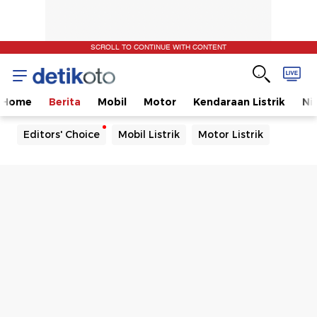
SCROLL TO CONTINUE WITH CONTENT
Home
Berita
Mobil
Motor
Kendaraan Listrik
Ni
Editors' Choice
Mobil Listrik
Motor Listrik