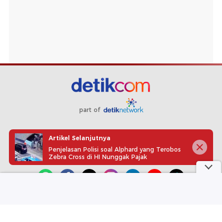
part of
Redaksi
Pedoman Media Siber
Karir
Kotak Pos
Artikel Selanjutnya
Info Iklan
Privacy Policy
Disclaimer
Penjelasan Polisi soal Alphard yang Terobos
Zebra Cross di HI Nunggak Pajak
Download aplikasi detikcom