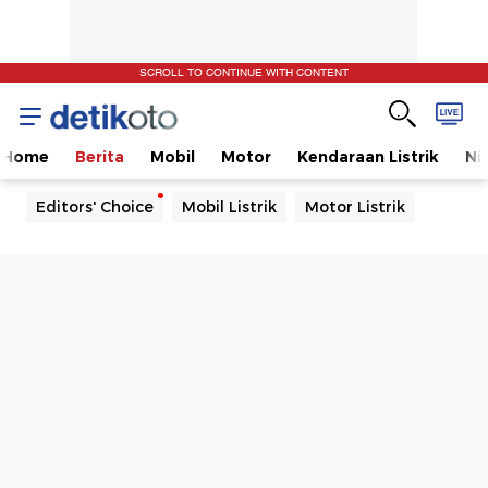
SCROLL TO CONTINUE WITH CONTENT
Home
Berita
Mobil
Motor
Kendaraan Listrik
Ni
Editors' Choice
Mobil Listrik
Motor Listrik