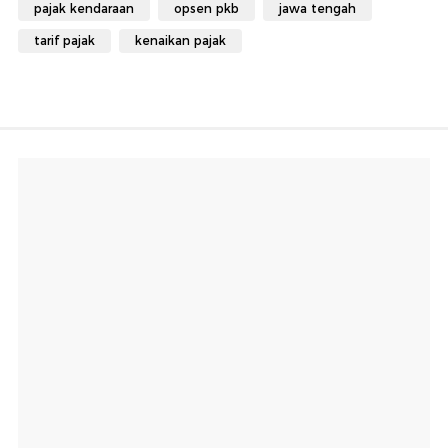
pajak kendaraan
opsen pkb
jawa tengah
tarif pajak
kenaikan pajak