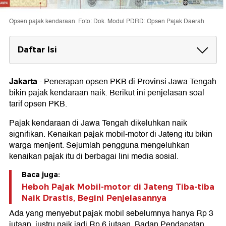
Opsen pajak kendaraan. Foto: Dok. Modul PDRD: Opsen Pajak Daerah
Daftar Isi
Tarif Opsen PKB
Jakarta
-
Penerapan opsen PKB di Provinsi Jawa Tengah
Tarif PKB Jawa Tengah
bikin pajak kendaraan naik. Berikut ini penjelasan soal
tarif opsen PKB.
Pajak kendaraan di Jawa Tengah dikeluhkan naik
signifikan. Kenaikan pajak mobil-motor di Jateng itu bikin
warga menjerit. Sejumlah pengguna mengeluhkan
kenaikan pajak itu di berbagai lini media sosial.
Baca juga:
Heboh Pajak Mobil-motor di Jateng Tiba-tiba
Naik Drastis, Begini Penjelasannya
Ada yang menyebut pajak mobil sebelumnya hanya Rp 3
jutaan, justru naik jadi Rp 6 jutaan. Badan Pendapatan