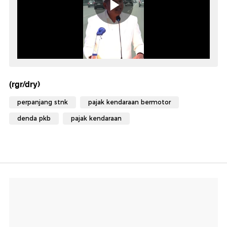
(rgr/dry)
perpanjang stnk
pajak kendaraan bermotor
denda pkb
pajak kendaraan