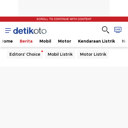
SCROLL TO CONTINUE WITH CONTENT
Home
Berita
Mobil
Motor
Kendaraan Listrik
Ni
Editors' Choice
Mobil Listrik
Motor Listrik