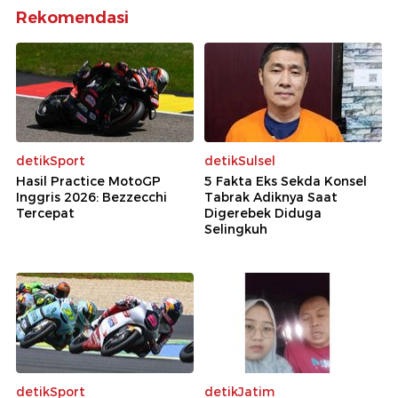
Rekomendasi
detikSport
detikSulsel
Hasil Practice MotoGP
5 Fakta Eks Sekda Konsel
Inggris 2026: Bezzecchi
Tabrak Adiknya Saat
Tercepat
Digerebek Diduga
Selingkuh
detikSport
detikJatim