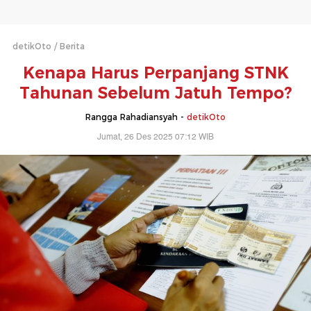
detikOto
Berita
Kenapa Harus Perpanjang STNK
Tahunan Sebelum Jatuh Tempo?
Rangga Rahadiansyah -
detikOto
Jumat, 26 Des 2025 07:12 WIB