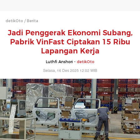
detikOto
Berita
Jadi Penggerak Ekonomi Subang,
Pabrik VinFast Ciptakan 15 Ribu
Lapangan Kerja
Luthfi Anshori -
detikOto
Selasa, 16 Des 2025 12:02 WIB