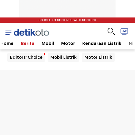
SCROLL TO CONTINUE WITH CONTENT
Home
Berita
Mobil
Motor
Kendaraan Listrik
Ni
Editors' Choice
Mobil Listrik
Motor Listrik