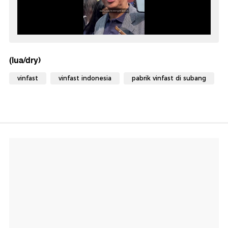
(lua/dry)
vinfast
vinfast indonesia
pabrik vinfast di subang