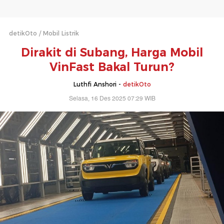
detikOto
Mobil Listrik
Dirakit di Subang, Harga Mobil
VinFast Bakal Turun?
Luthfi Anshori -
detikOto
Selasa, 16 Des 2025 07:29 WIB