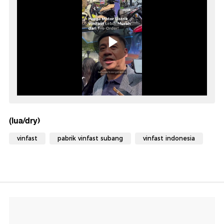
(lua/dry)
vinfast
pabrik vinfast subang
vinfast indonesia