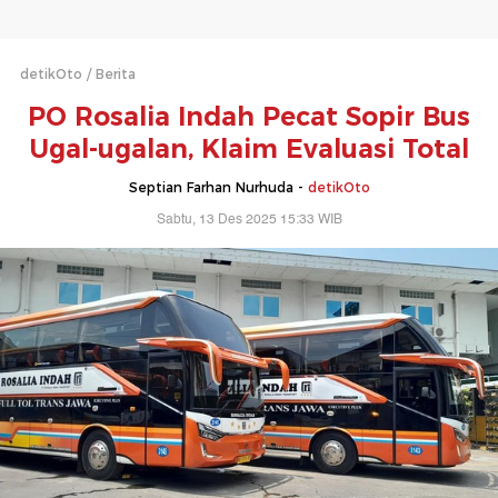
detikOto
Berita
PO Rosalia Indah Pecat Sopir Bus
Ugal-ugalan, Klaim Evaluasi Total
Septian Farhan Nurhuda -
detikOto
Sabtu, 13 Des 2025 15:33 WIB