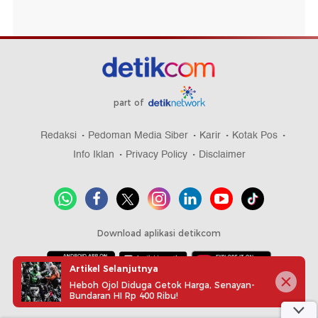
part of
Redaksi
Pedoman Media Siber
Karir
Kotak Pos
Info Iklan
Privacy Policy
Disclaimer
Download aplikasi detikcom
Artikel Selanjutnya
Heboh Ojol Diduga Getok Harga, Senayan-
Copyright @ 2026 detikcom, All right reserved
Bundaran HI Rp 400 Ribu!