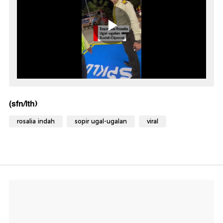
(sfn/lth)
rosalia indah
sopir ugal-ugalan
viral