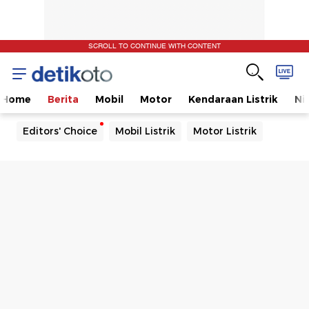
SCROLL TO CONTINUE WITH CONTENT
Home
Berita
Mobil
Motor
Kendaraan Listrik
Ni
Editors' Choice
Mobil Listrik
Motor Listrik