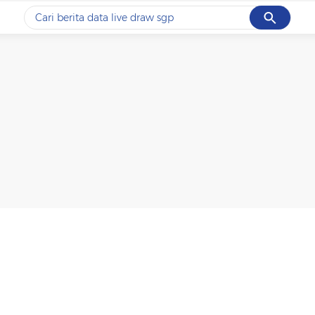
Cancel
Yang sedang ramai dicari
#1
ketik
#2
bromo
#3
streaming motogp
#4
prabowo
#5
data live draw sgp
Promoted
Terakhir yang dicari
Loading...