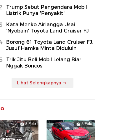
2
Trump Sebut Pengendara Mobil
Listrik Punya 'Penyakit'
3
Kata Menko Airlangga Usai
'Nyobain' Toyota Land Cruiser FJ
4
Borong 61 Toyota Land Cruiser FJ,
Jusuf Hamka Minta Diduluin
5
Trik Jitu Beli Mobil Lelang Biar
Nggak Boncos
Lihat Selengkapnya
to
3 Foto
3 Foto