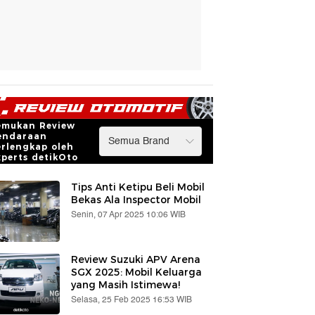
emukan Review
endaraan
erlengkap oleh
xperts detikOto
Tips Anti Ketipu Beli Mobil
Bekas Ala Inspector Mobil
Senin, 07 Apr 2025 10:06 WIB
Review Suzuki APV Arena
SGX 2025: Mobil Keluarga
yang Masih Istimewa!
Selasa, 25 Feb 2025 16:53 WIB