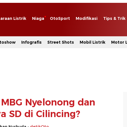
araan Listrik
Niaga
OtoSport
Modifikasi
Tips & Trik
toshow
Infografis
Street Shots
Mobil Listrik
Motor L
l MBG Nyelonong dan
a SD di Cilincing?
rhan Nurhuda -
detikOto