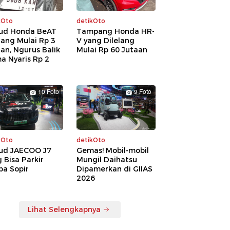
kOto
detikOto
ud Honda BeAT
Tampang Honda HR-
lang Mulai Rp 3
V yang Dilelang
an, Ngurus Balik
Mulai Rp 60 Jutaan
a Nyaris Rp 2
a
10 Foto
9 Foto
kOto
detikOto
ud JAECOO J7
Gemas! Mobil-mobil
 Bisa Parkir
Mungil Daihatsu
pa Sopir
Dipamerkan di GIIAS
2026
Lihat Selengkapnya