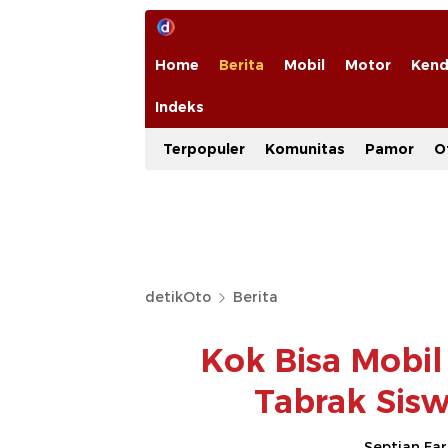
Home
Berita
Mobil
Motor
Kend
Indeks
Terpopuler
Komunitas
Pamor
O
detikOto
Berita
Kok Bisa Mobi
Tabrak Sisw
Septian Fa