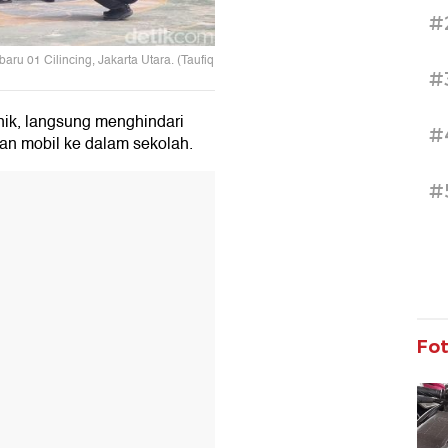
#
ru 01 Cilincing, Jakarta Utara. (Taufiq
#
nik, langsung menghindari
#
an mobil ke dalam sekolah.
T
#
Fo