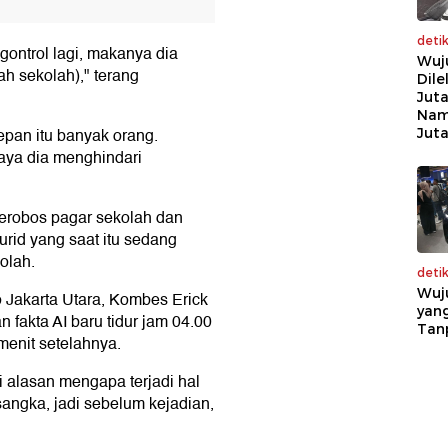
deti
gontrol lagi, makanya dia
Wuj
ah sekolah)," terang
Dile
Juta
Nam
pan itu banyak orang.
Jut
aya dia menghindari
robos pagar sekolah dan
rid yang saat itu sedang
olah.
deti
Wuj
 Jakarta Utara, Kombes Erick
yang
fakta AI baru tidur jam 04.00
Tan
enit setelahnya.
i alasan mengapa terjadi hal
sangka, jadi sebelum kejadian,