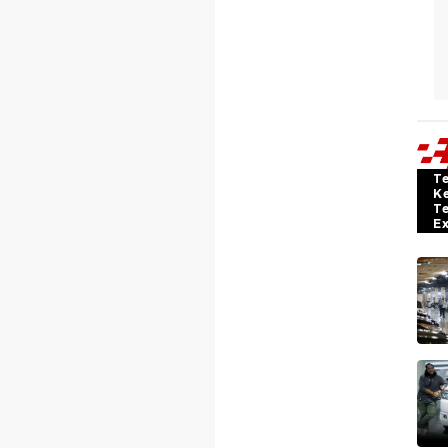
T
K
T
E