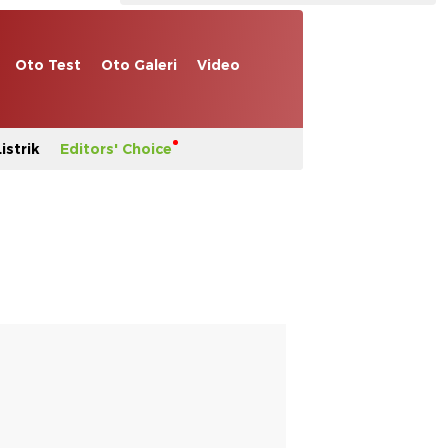
Oto Test
Oto Galeri
Video
istrik
Editors' Choice