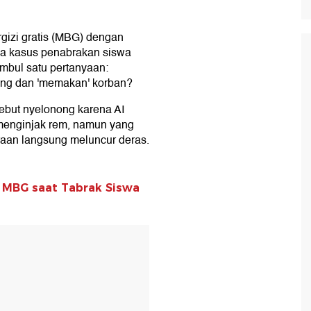
gizi gratis (MBG) dengan
ngka kasus penabrakan siswa
timbul satu pertanyaan:
ong dan 'memakan' korban?
sebut nyelonong karena AI
 menginjak rem, namun yang
araan langsung meluncur deras.
l MBG saat Tabrak Siswa