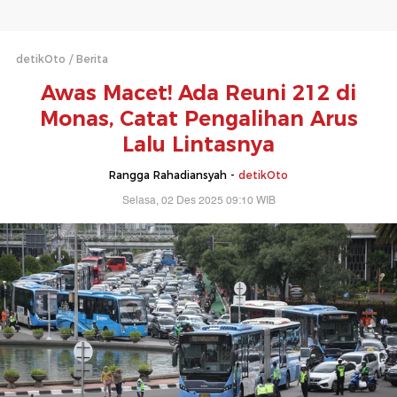
detikOto
Berita
Awas Macet! Ada Reuni 212 di
Monas, Catat Pengalihan Arus
Lalu Lintasnya
Rangga Rahadiansyah -
detikOto
Selasa, 02 Des 2025 09:10 WIB