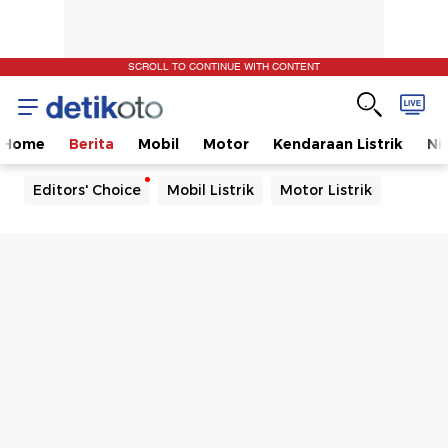
SCROLL TO CONTINUE WITH CONTENT
Home
Berita
Mobil
Motor
Kendaraan Listrik
Ni
Editors' Choice
Mobil Listrik
Motor Listrik