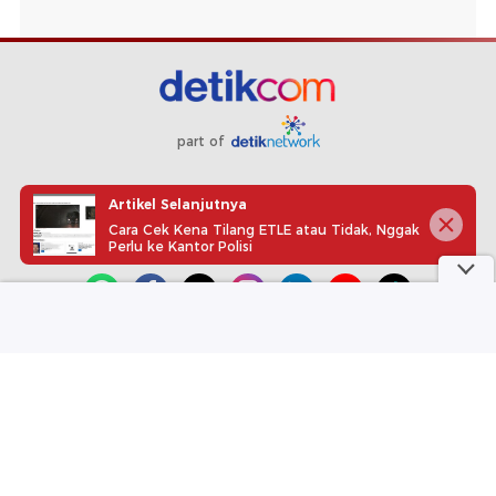
part of
Redaksi
Pedoman Media Siber
Karir
Kotak Pos
Artikel Selanjutnya
Info Iklan
Privacy Policy
Disclaimer
Cara Cek Kena Tilang ETLE atau Tidak, Nggak
Perlu ke Kantor Polisi
Download aplikasi detikcom
Copyright @ 2026 detikcom, All right reserved