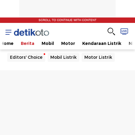
SCROLL TO CONTINUE WITH CONTENT
Home
Berita
Mobil
Motor
Kendaraan Listrik
Ni
Editors' Choice
Mobil Listrik
Motor Listrik