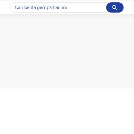
Cancel
Yang sedang ramai dicari
#1
data live draw sgp
#2
piala presiden 2026
#3
prabowo
#4
iran
#5
gempa hari ini
Promoted
Terakhir yang dicari
Loading...