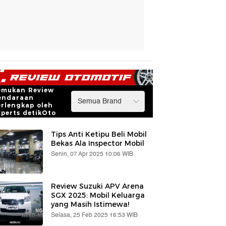
emukan Review
endaraan
erlengkap oleh
xperts detikOto
Tips Anti Ketipu Beli Mobil
Bekas Ala Inspector Mobil
Senin, 07 Apr 2025 10:06 WIB
Review Suzuki APV Arena
SGX 2025: Mobil Keluarga
yang Masih Istimewa!
Selasa, 25 Feb 2025 16:53 WIB