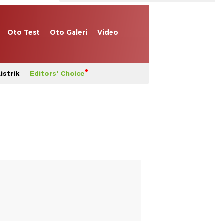
Oto Test
Oto Galeri
Video
istrik
Editors' Choice