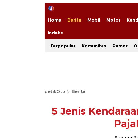
Home
Berita
Mobil
Motor
Kend
Indeks
Terpopuler
Komunitas
Pamor
O
detikOto
Berita
5 Jenis Kendaraa
Paja
Rangga Ra