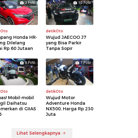
3 Foto
10 Foto
kOto
detikOto
pang Honda HR-
Wujud JAECOO J7
ng Dilelang
yang Bisa Parkir
i Rp 60 Jutaan
Tanpa Sopir
9 Foto
7 Foto
kOto
detikOto
as! Mobil-mobil
Wujud Motor
gil Daihatsu
Adventure Honda
amerkan di GIIAS
NX500, Harga Rp 230
6
Juta
Lihat Selengkapnya