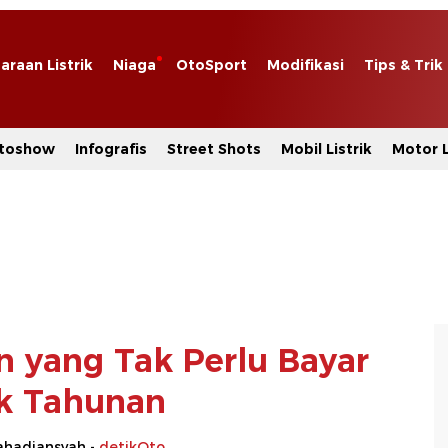
araan Listrik
Niaga
OtoSport
Modifikasi
Tips & Trik
toshow
Infografis
Street Shots
Mobil Listrik
Motor L
n yang Tak Perlu Bayar
k Tahunan
hadiansyah -
detikOto