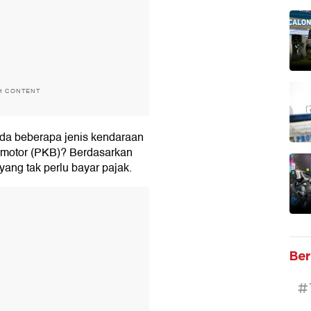
H CONTENT
da beberapa jenis kendaraan
rmotor (PKB)? Berdasarkan
yang tak perlu bayar pajak.
T
Ber
#