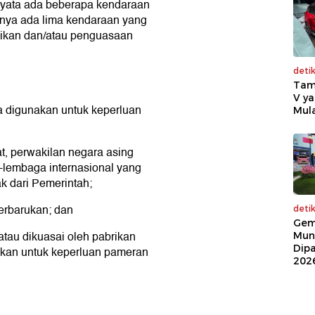
nyata ada beberapa kendaraan
knya ada lima kendaraan yang
ilikan dan/atau penguasaan
deti
Tam
V ya
 digunakan untuk keperluan
Mula
t, perwakilan negara asing
-lembaga internasional yang
k dari Pemerintah;
erbarukan; dan
deti
Gem
atau dikuasai oleh pabrikan
Mun
Dip
akan untuk keperluan pameran
202