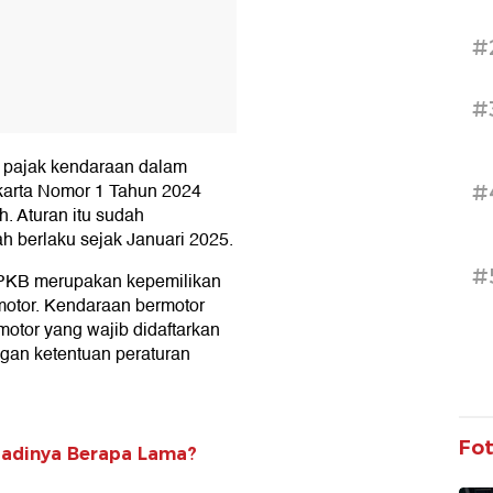
#
#
r pajak kendaraan dalam
akarta Nomor 1 Tahun 2024
#
. Aturan itu sudah
h berlaku sejak Januari 2025.
#
k PKB merupakan kepemilikan
otor. Kendaraan bermotor
tor yang wajib didaftarkan
ngan ketentuan peraturan
Fo
Jadinya Berapa Lama?