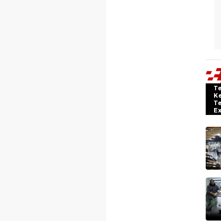
T
K
T
E