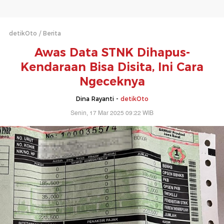
detikOto
Berita
Awas Data STNK Dihapus-
Kendaraan Bisa Disita, Ini Cara
Ngeceknya
Dina Rayanti -
detikOto
Senin, 17 Mar 2025 09:22 WIB