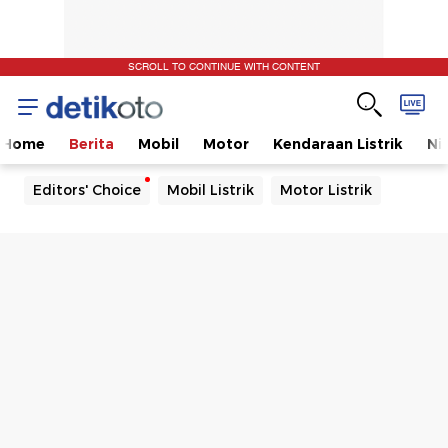
SCROLL TO CONTINUE WITH CONTENT
Home
Berita
Mobil
Motor
Kendaraan Listrik
Ni
Editors' Choice
Mobil Listrik
Motor Listrik