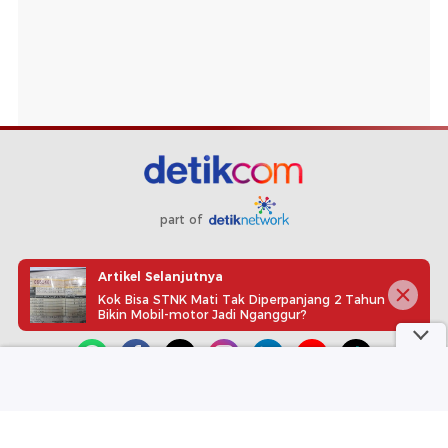
part of
Redaksi
Pedoman Media Siber
Karir
Kotak Pos
Artikel Selanjutnya
Info Iklan
Privacy Policy
Disclaimer
Kok Bisa STNK Mati Tak Diperpanjang 2 Tahun
Bikin Mobil-motor Jadi Nganggur?
Download aplikasi detikcom