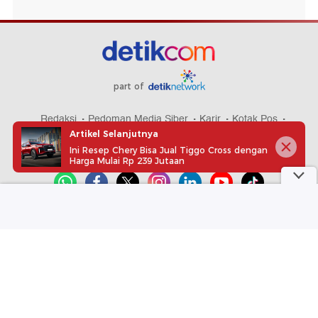
part of
Redaksi
Pedoman Media Siber
Karir
Kotak Pos
Artikel Selanjutnya
Info Iklan
Privacy Policy
Disclaimer
Ini Resep Chery Bisa Jual Tiggo Cross dengan
Harga Mulai Rp 239 Jutaan
Download aplikasi detikcom
Copyright @ 2026 detikcom, All right reserved