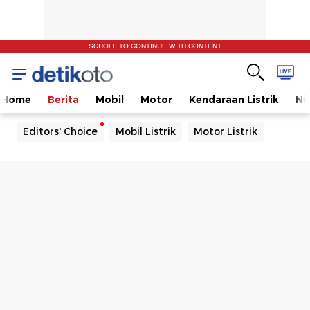
SCROLL TO CONTINUE WITH CONTENT
Home
Berita
Mobil
Motor
Kendaraan Listrik
Ni
Editors' Choice
Mobil Listrik
Motor Listrik