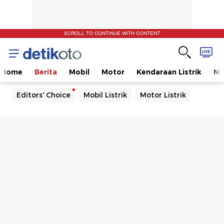
SCROLL TO CONTINUE WITH CONTENT
Home
Berita
Mobil
Motor
Kendaraan Listrik
Ni
Editors' Choice
Mobil Listrik
Motor Listrik