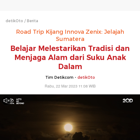
detikOto
Berita
Road Trip Kijang Innova Zenix: Jelajah
Sumatera
Belajar Melestarikan Tradisi dan
Menjaga Alam dari Suku Anak
Dalam
Tim Detikcom -
detikOto
Rabu, 22 Mar 2023 11:08 WIB