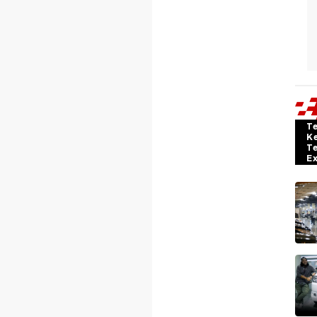
T
K
T
E