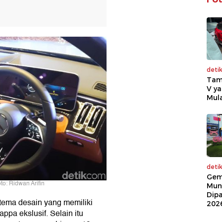
deti
Tam
V ya
Mula
deti
Gem
o: Ridwan Arifin
Mun
Dip
tema desain yang memiliki
202
Nappa ekslusif. Selain itu