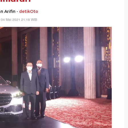
 Arifin -
detikOto
 04 Mei 2021 21:18 WIB