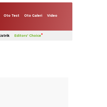
Oto Test
Oto Galeri
Video
istrik
Editors' Choice