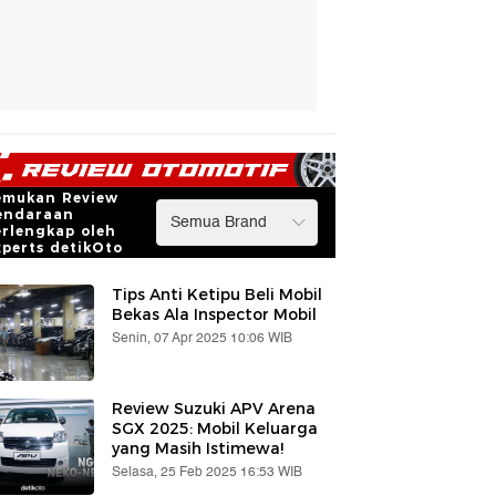
emukan Review
endaraan
erlengkap oleh
xperts detikOto
Tips Anti Ketipu Beli Mobil
Bekas Ala Inspector Mobil
Senin, 07 Apr 2025 10:06 WIB
Review Suzuki APV Arena
SGX 2025: Mobil Keluarga
yang Masih Istimewa!
Selasa, 25 Feb 2025 16:53 WIB