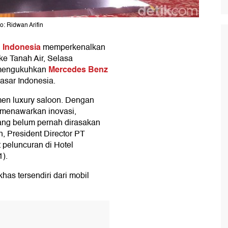
: Ridwan Arifin
 Indonesia
memperkenalkan
e Tanah Air, Selasa
Mercedes Benz
i mengukuhkan
asar Indonesia.
men luxury saloon. Dengan
n menawarkan inovasi,
ang belum pernah dirasakan
, President Director PT
 peluncuran di Hotel
1).
khas tersendiri dari mobil