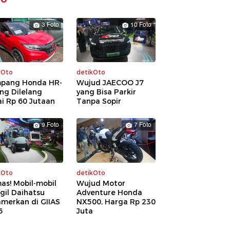
3 Foto
10 Foto
kOto
detikOto
pang Honda HR-
Wujud JAECOO J7
ng Dilelang
yang Bisa Parkir
i Rp 60 Jutaan
Tanpa Sopir
9 Foto
7 Foto
kOto
detikOto
as! Mobil-mobil
Wujud Motor
gil Daihatsu
Adventure Honda
amerkan di GIIAS
NX500, Harga Rp 230
6
Juta