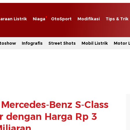
araan Listrik
Niaga
OtoSport
Modifikasi
Tips & Trik
toshow
Infografis
Street Shots
Mobil Listrik
Motor L
, Mercedes-Benz S-Class
r dengan Harga Rp 3
iliaran