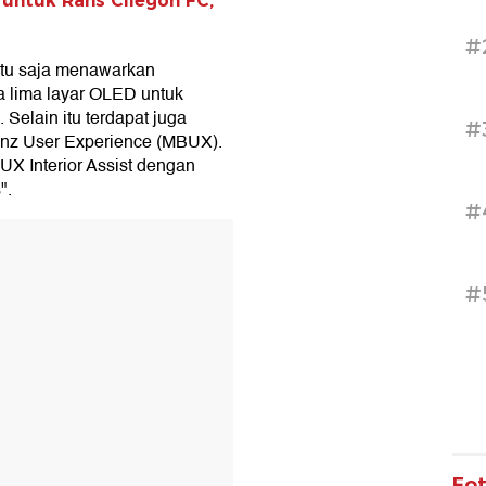
untuk Rans Cilegon FC,
#
ntu saja menawarkan
a lima layar OLED untuk
Selain itu terdapat juga
#
enz User Experience (MBUX).
X Interior Assist dengan
".
#
T
#
Fo