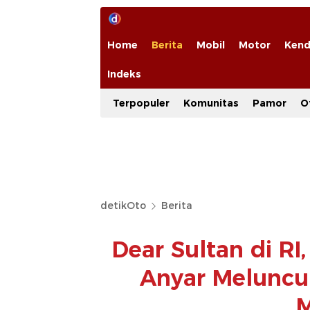
Home
Berita
Mobil
Motor
Kend
Indeks
Terpopuler
Komunitas
Pamor
O
detikOto
Berita
Dear Sultan di RI
Anyar Meluncu
M