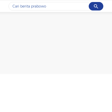
Cancel
Yang sedang ramai dicari
#1
data live draw sgp
#2
piala presiden 2026
#3
prabowo
#4
iran
#5
gempa hari ini
Promoted
Terakhir yang dicari
Loading...