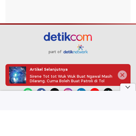
part of
Redaksi
Pedoman Media Siber
Karir
Kotak Pos
Artikel Selanjutnya
Info Iklan
Privacy Policy
Disclaimer
Sirene Tot tot Wuk Wuk Buat Ngawal Masih
Dilarang, Cuma Boleh Buat Patroli di Tol
Download aplikasi detikcom
Copyright @ 2026 detikcom, All right reserved