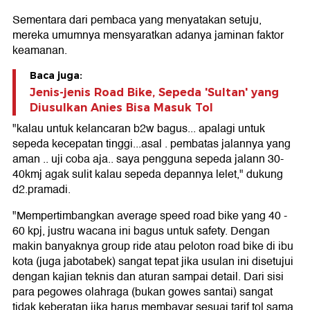
Sementara dari pembaca yang menyatakan setuju,
mereka umumnya mensyaratkan adanya jaminan faktor
keamanan.
Baca juga:
Jenis-jenis Road Bike, Sepeda 'Sultan' yang
Diusulkan Anies Bisa Masuk Tol
"kalau untuk kelancaran b2w bagus... apalagi untuk
sepeda kecepatan tinggi...asal . pembatas jalannya yang
aman .. uji coba aja.. saya pengguna sepeda jalann 30-
40kmj agak sulit kalau sepeda depannya lelet," dukung
d2.pramadi.
"Mempertimbangkan average speed road bike yang 40 -
60 kpj, justru wacana ini bagus untuk safety. Dengan
makin banyaknya group ride atau peloton road bike di ibu
kota (juga jabotabek) sangat tepat jika usulan ini disetujui
dengan kajian teknis dan aturan sampai detail. Dari sisi
para pegowes olahraga (bukan gowes santai) sangat
tidak keberatan jika harus membayar sesuai tarif tol sama