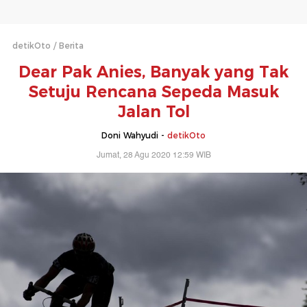
detikOto
Berita
Dear Pak Anies, Banyak yang Tak
Setuju Rencana Sepeda Masuk
Jalan Tol
Doni Wahyudi -
detikOto
Jumat, 28 Agu 2020 12:59 WIB