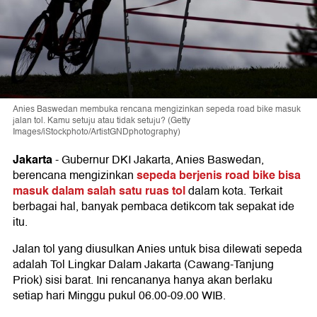
Anies Baswedan membuka rencana mengizinkan sepeda road bike masuk
jalan tol. Kamu setuju atau tidak setuju? (Getty
Images/iStockphoto/ArtistGNDphotography)
Jakarta
-
Gubernur DKI Jakarta, Anies Baswedan,
sepeda berjenis road bike bisa
berencana mengizinkan
masuk dalam salah satu ruas tol
dalam kota. Terkait
berbagai hal, banyak pembaca detikcom tak sepakat ide
itu.
Jalan tol yang diusulkan Anies untuk bisa dilewati sepeda
adalah Tol Lingkar Dalam Jakarta (Cawang-Tanjung
Priok) sisi barat. Ini rencananya hanya akan berlaku
setiap hari Minggu pukul 06.00-09.00 WIB.