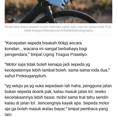
Road bike diwacanakan boleh melintas salah satu ruas tol dalam kota Foto:
Getty Images/iStockphoto/ArtistGNDphotography
"Kecepatan sepeda bisakah 60kpj secara
konstan....wacana ini sangat berbahaya bagi
pengendara," timpal Uging Triagus Prasetyo.
"Motor saja tidak boleh kenapa jadi sepeda yg
kecepatannya lebih lambat boleh, sama-sama roda dua,"
sahut Pinksugaryplum.
"yg setuju ya yg suka sepedaan lah haha, pengguna jalan
bukan sepeda doank pak, kalau masuk jalan tol, resiko
kecelakaannya lebih besar, mobil sama truk tahu sendiri
kalau di jalan tol...kencengnya kayak apa. Sepeda motor
aja ga boleh masuk walau bayar," timpal pembaca yang
lain.