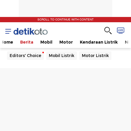
SCROLL TO CONTINUE WITH CONTENT
Home
Berita
Mobil
Motor
Kendaraan Listrik
Ni
Editors' Choice
Mobil Listrik
Motor Listrik