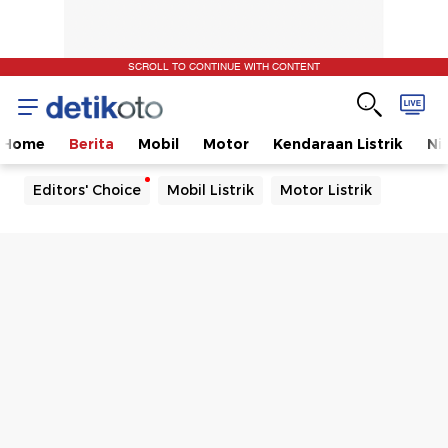
SCROLL TO CONTINUE WITH CONTENT
Home
Berita
Mobil
Motor
Kendaraan Listrik
Ni
Editors' Choice
Mobil Listrik
Motor Listrik