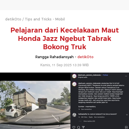
detikOto
Tips and Tricks - Mobil
Pelajaran dari Kecelakaan Maut
Honda Jazz Ngebut Tabrak
Bokong Truk
Rangga Rahadiansyah -
detikOto
Kamis, 11 Sep 2025 13:39 WIB