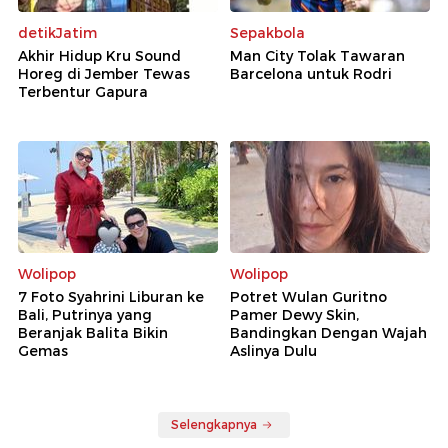
detikJatim
Sepakbola
Akhir Hidup Kru Sound
Man City Tolak Tawaran
Horeg di Jember Tewas
Barcelona untuk Rodri
Terbentur Gapura
Wolipop
Wolipop
7 Foto Syahrini Liburan ke
Potret Wulan Guritno
Bali, Putrinya yang
Pamer Dewy Skin,
Beranjak Balita Bikin
Bandingkan Dengan Wajah
Gemas
Aslinya Dulu
Selengkapnya