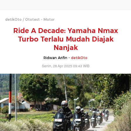
detikOto
Ototest - Motor
Ride A Decade: Yamaha Nmax
Turbo Terlalu Mudah Diajak
Nanjak
Ridwan Arifin -
detikOto
Senin, 28 Apr 2025 09:43 WIB