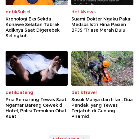
detikSulsel
detikNews
Kronologi Eks Sekda
Suami Dokter Ngaku Pakai
Konawe Selatan Tabrak
Medsos Istri Hina Pasien
Adiknya Saat Digerebek
BPJS 'Triase Merah Dulu'
Selingkuh
detikJateng
detikTravel
Pria Semarang Tewas Saat
Sosok Maliya dan Irfan, Dua
Ngamar Bareng Cewek di
Pendaki yang Tewas
Hotel, Polisi Temukan Obat
Terjatuh di Gunung
Kuat
Piramid