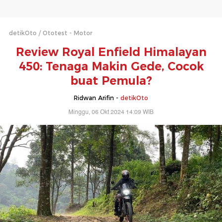
detikOto
Ototest - Motor
Review Royal Enfield Himalayan
450: Tenaga Makin Gede, Cocok
buat Pemula?
Ridwan Arifin -
detikOto
Minggu, 06 Okt 2024 14:09 WIB