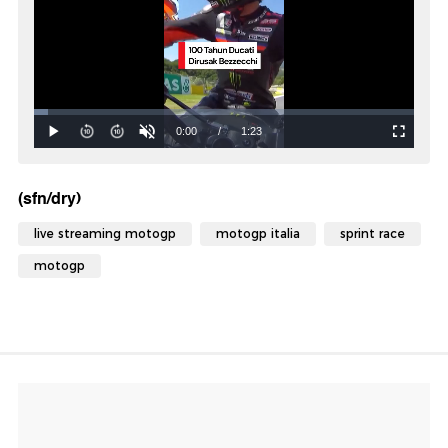
(sfn/dry)
live streaming motogp
motogp italia
sprint race
motogp