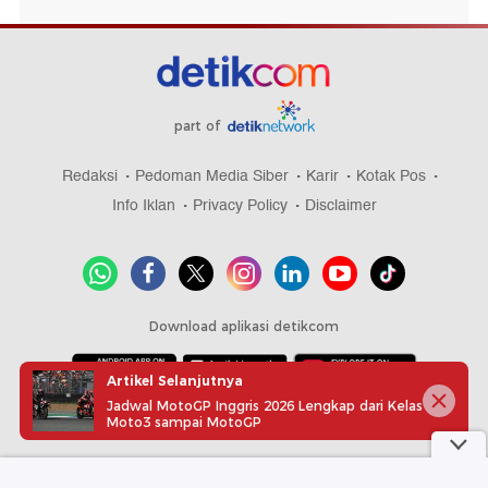
part of
Redaksi
Pedoman Media Siber
Karir
Kotak Pos
Info Iklan
Privacy Policy
Disclaimer
Download aplikasi detikcom
Artikel Selanjutnya
Jadwal MotoGP Inggris 2026 Lengkap dari Kelas
Copyright @ 2026 detikcom, All right reserved
Moto3 sampai MotoGP