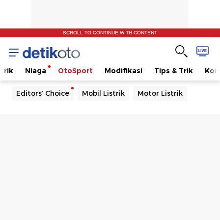
SCROLL TO CONTINUE WITH CONTENT
trik
Niaga
OtoSport
Modifikasi
Tips & Trik
Kom
Editors' Choice
Mobil Listrik
Motor Listrik