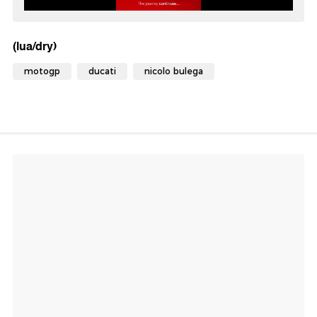
(lua/dry)
motogp
ducati
nicolo bulega