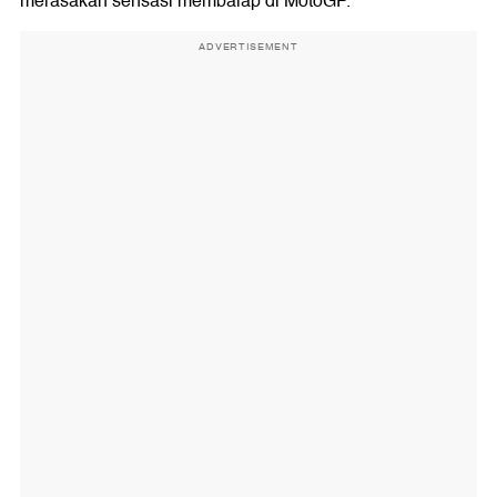
merasakan sensasi membalap di MotoGP.
ADVERTISEMENT