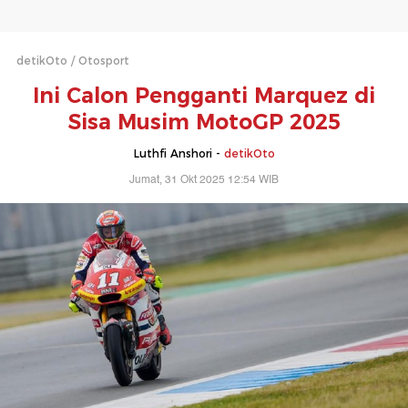
detikOto
Otosport
Ini Calon Pengganti Marquez di
Sisa Musim MotoGP 2025
Luthfi Anshori -
detikOto
Jumat, 31 Okt 2025 12:54 WIB