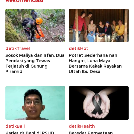
Rekomendasi
detikTravel
detikHot
Sosok Maliya dan Irfan, Dua
Potret Sederhana nan
Pendaki yang Tewas
Hangat, Luna Maya
Terjatuh di Gunung
Bersama Kakak Rayakan
Piramid
Ultah Ibu Desa
detikBali
detikHealth
Karier dr Beni di RSUD
Beredar Pernyataan