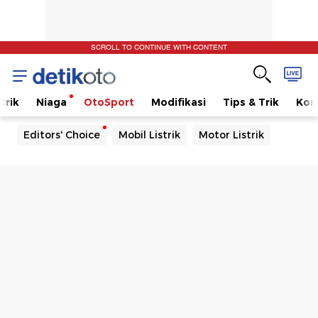
SCROLL TO CONTINUE WITH CONTENT
trik
Niaga
OtoSport
Modifikasi
Tips & Trik
Kom
Editors' Choice
Mobil Listrik
Motor Listrik