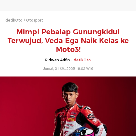
detikOto
Otosport
Mimpi Pebalap Gunungkidul
Terwujud, Veda Ega Naik Kelas ke
Moto3!
Ridwan Arifin -
detikOto
Jumat, 31 Okt 2025 19:02 WIB