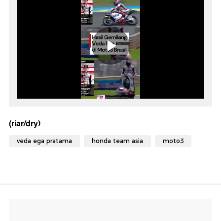
(riar/dry)
veda ega pratama
honda team asia
moto3