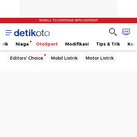
SCROLL TO CONTINUE WITH CONTENT
trik
Niaga
OtoSport
Modifikasi
Tips & Trik
Kom
Editors' Choice
Mobil Listrik
Motor Listrik