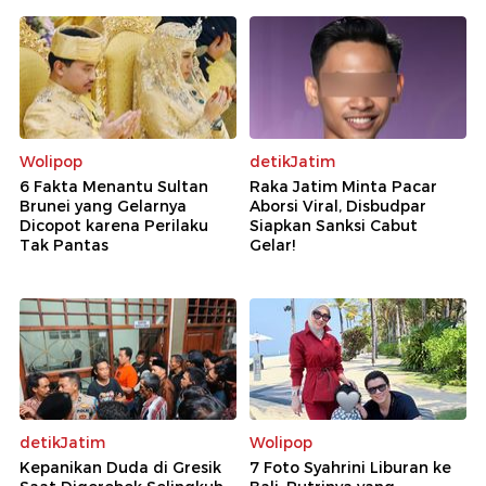
Wolipop
detikJatim
6 Fakta Menantu Sultan
Raka Jatim Minta Pacar
Brunei yang Gelarnya
Aborsi Viral, Disbudpar
Dicopot karena Perilaku
Siapkan Sanksi Cabut
Tak Pantas
Gelar!
detikJatim
Wolipop
Kepanikan Duda di Gresik
7 Foto Syahrini Liburan ke