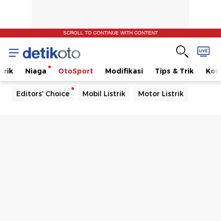
SCROLL TO CONTINUE WITH CONTENT
trik
Niaga
OtoSport
Modifikasi
Tips & Trik
Kom
Editors' Choice
Mobil Listrik
Motor Listrik