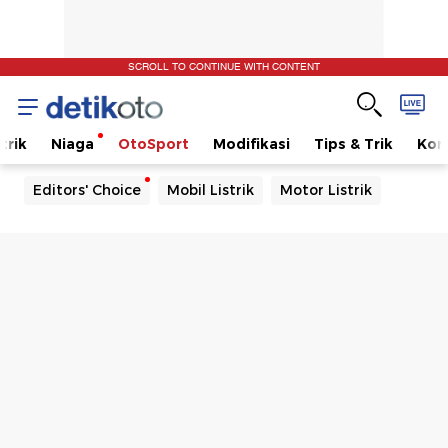
SCROLL TO CONTINUE WITH CONTENT
trik
Niaga
OtoSport
Modifikasi
Tips & Trik
Kom
Editors' Choice
Mobil Listrik
Motor Listrik