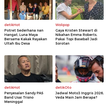
detikHot
Wolipop
Potret Sederhana nan
Gaya Kristen Stewart di
Hangat, Luna Maya
Nikahan Emma Roberts,
Bersama Kakak Rayakan
Pakai Topi Baseball Jadi
Ultah Ibu Desa
Sorotan
detikHot
detikOto
Penyesalan Sandy PAS
Jadwal Moto3 Inggris 2026,
Band Usai Trisno
Veda Main Jam Berapa?
Meninggal