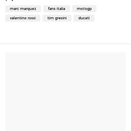
marc marquez
fans italia
motogp
valentino rossi
tim gresini
ducati