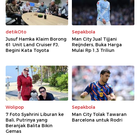
detikOto
Sepakbola
Jusuf Hamka Klaim Borong
Man City Jual Tijjani
61 Unit Land Cruiser FJ,
Reijnders, Buka Harga
Begini Kata Toyota
Mulai Rp 1,3 Triliun
Wolipop
Sepakbola
7 Foto Syahrini Liburan ke
Man City Tolak Tawaran
Bali, Putrinya yang
Barcelona untuk Rodri
Beranjak Balita Bikin
Gemas