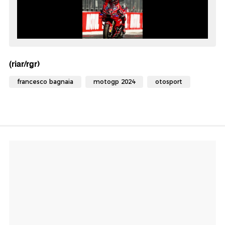
(riar/rgr)
francesco bagnaia
motogp 2024
otosport