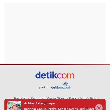
part of
Redaksi
Pedoman Media Siber
Karir
Kotak Pos
Artikel Selanjutnya
Info Iklan
Privacy Policy
Disclaimer
Bagnaia Cabut, Pedro Acosta Resmi Jadi Rider