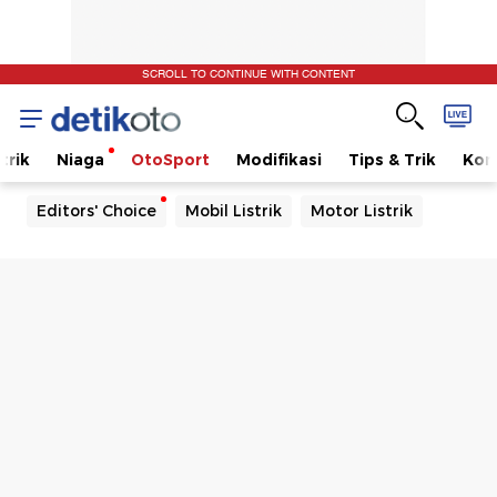
SCROLL TO CONTINUE WITH CONTENT
trik
Niaga
OtoSport
Modifikasi
Tips & Trik
Kom
Editors' Choice
Mobil Listrik
Motor Listrik