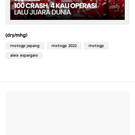
(dry/mhg)
motogp jepang
motogp 2022
motogp
aleix espargaro