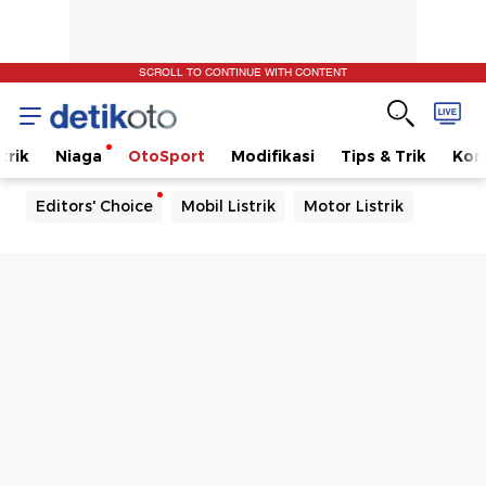
SCROLL TO CONTINUE WITH CONTENT
trik
Niaga
OtoSport
Modifikasi
Tips & Trik
Kom
Editors' Choice
Mobil Listrik
Motor Listrik