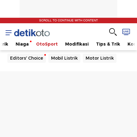
SCROLL TO CONTINUE WITH CONTENT
trik
Niaga
OtoSport
Modifikasi
Tips & Trik
Kom
Editors' Choice
Mobil Listrik
Motor Listrik