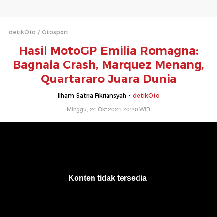
detikOto
Otosport
Hasil MotoGP Emilia Romagna:
Bagnaia Crash, Marquez Menang,
Quartararo Juara Dunia
Ilham Satria Fikriansyah -
detikOto
Minggu, 24 Okt 2021 20:20 WIB