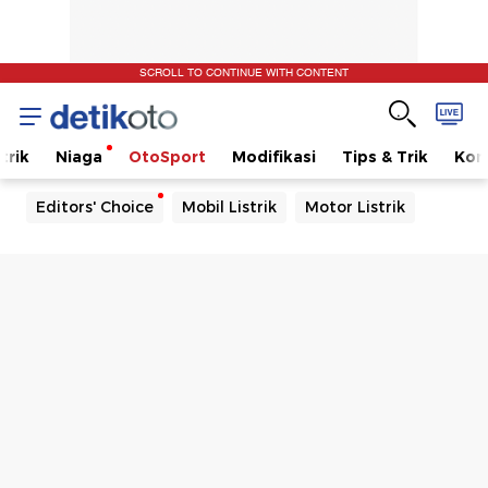
SCROLL TO CONTINUE WITH CONTENT
trik
Niaga
OtoSport
Modifikasi
Tips & Trik
Kom
Editors' Choice
Mobil Listrik
Motor Listrik