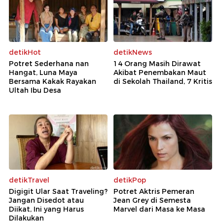
detikHot
detikNews
Potret Sederhana nan
14 Orang Masih Dirawat
Hangat, Luna Maya
Akibat Penembakan Maut
Bersama Kakak Rayakan
di Sekolah Thailand, 7 Kritis
Ultah Ibu Desa
detikTravel
detikPop
Digigit Ular Saat Traveling?
Potret Aktris Pemeran
Jangan Disedot atau
Jean Grey di Semesta
Diikat, Ini yang Harus
Marvel dari Masa ke Masa
Dilakukan