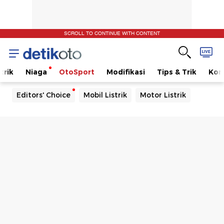
SCROLL TO CONTINUE WITH CONTENT
trik
Niaga
OtoSport
Modifikasi
Tips & Trik
Kom
Editors' Choice
Mobil Listrik
Motor Listrik