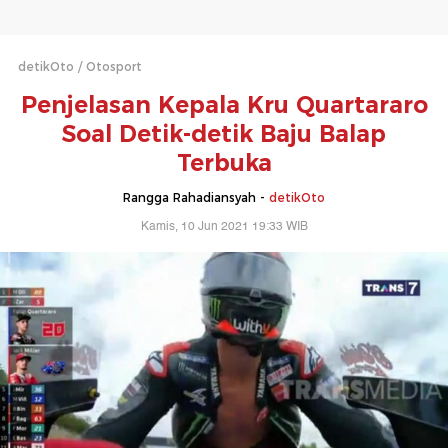
detikOto
Otosport
Penjelasan Kepala Kru Quartararo
Soal Detik-detik Baju Balap
Terbuka
Rangga Rahadiansyah -
detikOto
Kamis, 10 Jun 2021 19:33 WIB