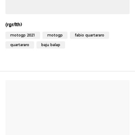
(rgr/lth)
motogp 2021
motogp
fabio quartararo
quartararo
baju balap